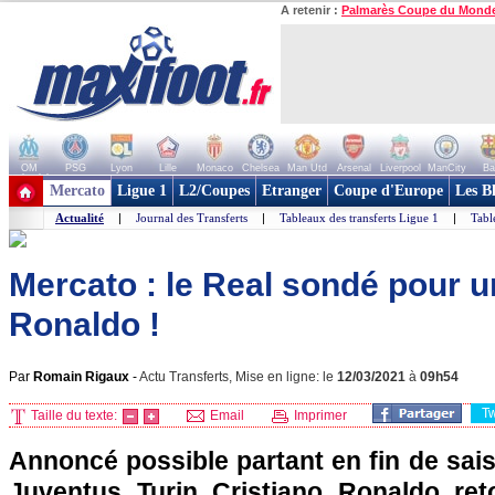
A retenir :
Palmarès Coupe du Mond
OM
PSG
Lyon
Lille
Monaco
Chelsea
Man Utd
Arsenal
Liverpool
ManCity
Ba
+ de clubs
Mercato
Ligue 1
L2/Coupes
Etranger
Coupe d'Europe
Les B
Actualité
|
Journal des Transferts
|
Tableaux des transferts Ligue 1
|
Tabl
Mercato : le Real sondé pour u
Ronaldo !
Par
Romain Rigaux
-
Actu Transferts, Mise en ligne: le
12/03/2021
à
09h54
T
Taille du texte:
Email
Imprimer
Annoncé possible partant en fin de saiso
Juventus Turin Cristiano Ronaldo reto