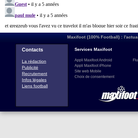
Maxifoot (100% Football) : l'actua
Services Maxifoot
Contacts
Appli Maxifoot Android
Flu
La rédaction
Appli Maxifoot iPhone
Publicité
Site web Mobile
Recrutement
Choix de consentement
Infos légales
Liens football