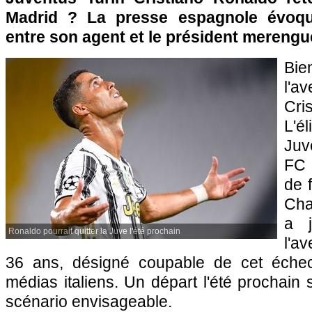
Madrid ? La presse espagnole évoqu
entre son agent et le président merengu
Bi
l'a
Cr
L'
Juv
FC 
de 
Cha
a j
Ronaldo pourrait quitter la Juve l'été prochain
l'av
36 ans, désigné coupable de cet échec
médias italiens. Un départ l'été prochai
scénario envisageable.