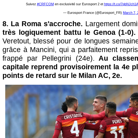
Suivez
#CRFCOM
en exclusivité sur Eurosport 2 et
https://t.co/7qbNJch1
— Eurosport France (@Eurosport_FR)
March 7, 
8. La Roma s'accroche.
Largement domin
très logiquement battu le Genoa (1-0)
Veretout, blessé pour de longues semaines,
grâce à Mancini, qui a parfaitement repris
frappé par Pellegrini (24e).
Au classeme
capitale reprend provisoirement la 4e p
points de retard sur le Milan AC, 2e.