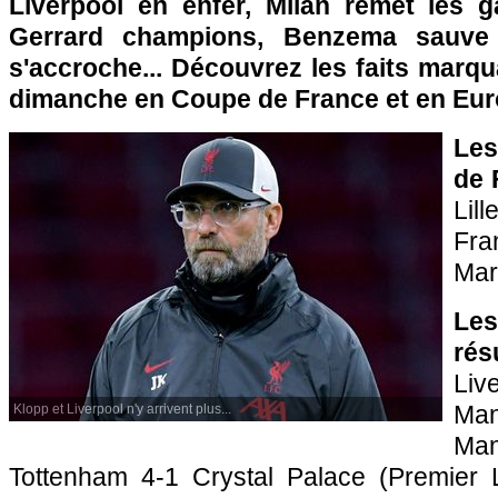
Liverpool en enfer, Milan remet les 
Gerrard champions, Benzema sauve
s'accroche... Découvrez les faits marq
dimanche en Coupe de France et en Eur
Les
de 
Lil
Fra
Mars
Le
rés
Liv
Ma
Klopp et Liverpool n'y arrivent plus...
Ma
Tottenham 4-1 Crystal Palace (Premier 