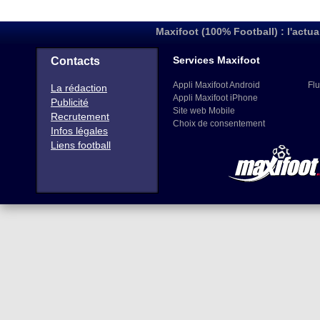
Maxifoot (100% Football) : l'actua
Services Maxifoot
Contacts
Appli Maxifoot Android
Flu
La rédaction
Appli Maxifoot iPhone
Publicité
Site web Mobile
Recrutement
Choix de consentement
Infos légales
Liens football