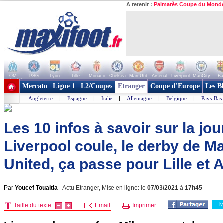
A retenir :
Palmarès Coupe du Mond
OM
PSG
Lyon
Lille
Monaco
Chelsea
Man Utd
Arsenal
Liverpool
ManCity
Ba
+ de clubs
Mercato
Ligue 1
L2/Coupes
Etranger
Coupe d'Europe
Les B
Angleterre
|
Espagne
|
Italie
|
Allemagne
|
Belgique
|
Pays-Bas
Les 10 infos à savoir sur la jou
Liverpool coule, le derby de M
United, ça passe pour Lille et A
Par
Youcef Touaitia
-
Actu Etranger, Mise en ligne: le
07/03/2021
à
17h45
T
Taille du texte:
Email
Imprimer