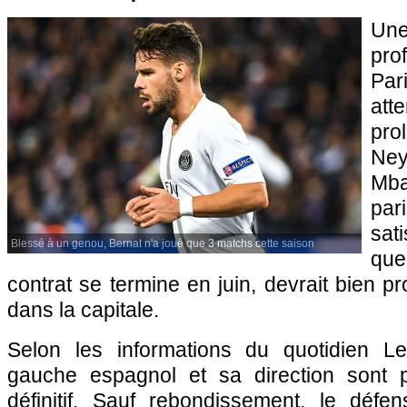
Une
prof
Par
at
pr
Ne
Mba
pa
sat
Blessé à un genou, Bernat n'a joué que 3 matchs cette saison
que
contrat se termine en juin, devrait bien p
dans la capitale.
Selon les informations du quotidien Le 
gauche espagnol et sa direction sont 
définitif. Sauf rebondissement, le déf