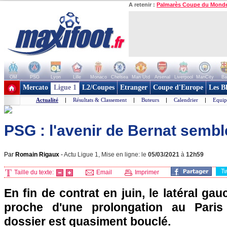
A retenir :
Palmarès Coupe du Mond
OM
PSG
Lyon
Lille
Monaco
Chelsea
Man Utd
Arsenal
Liverpool
ManCity
Ba
+ de clubs
Mercato
Ligue 1
L2/Coupes
Etranger
Coupe d'Europe
Les B
Actualité
|
Résultats & Classement
|
Buteurs
|
Calendrier
|
Equip
PSG : l'avenir de Bernat sembl
Par
Romain Rigaux
-
Actu Ligue 1, Mise en ligne: le
05/03/2021
à
12h59
T
Taille du texte:
Email
Imprimer
En fin de contrat en juin, le latéral ga
proche d'une prolongation au Paris
dossier est quasiment bouclé.