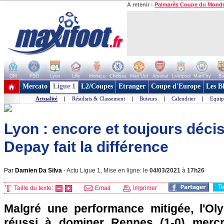
A retenir :
Palmarès Coupe du Mond
OM
PSG
Lyon
Lille
Monaco
Chelsea
Man Utd
Arsenal
Liverpool
ManCity
Ba
+ de clubs
Mercato
Ligue 1
L2/Coupes
Etranger
Coupe d'Europe
Les B
Actualité
|
Résultats & Classement
|
Buteurs
|
Calendrier
|
Equip
Lyon : encore et toujours décisi
Depay fait la différence
Par
Damien Da Silva
-
Actu Ligue 1, Mise en ligne: le
04/03/2021
à
17h26
T
Taille du texte:
Email
Imprimer
Malgré une performance mitigée, l'Ol
réussi à dominer Rennes (1-0) mercr