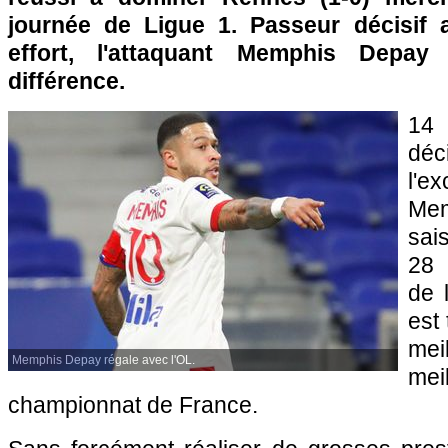
journée de Ligue 1. Passeur décisif 
effort, l'attaquant Memphis Depay
différence.
14
dé
l'e
Me
sai
28 
de 
est
mei
Memphis Depay régale avec l'OL.
me
championnat de France.