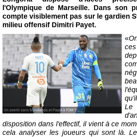
l'Olympique de Marseille. Dans son pr
compte visiblement pas sur le gardien 
milieu offensif Dimitri Payet.
«
On
ces
de
c
né
be
l'é
qu'
Le
Un avenir sans Mandanda et Payet à l'OM ?
d'a
disposition dans l'effectif, il vient à ce m
cela analyser les joueurs qui sont là. 