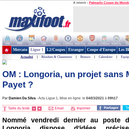
A retenir :
Palmarès Coupe du Mond
OM
PSG
Lyon
Lille
Monaco
Chelsea
Man Utd
Arsenal
Liverpool
ManCity
Ba
+ de clubs
Mercato
Ligue 1
L2/Coupes
Etranger
Coupe d'Europe
Les B
Actualité
|
Résultats & Classement
|
Buteurs
|
Calendrier
|
Equip
OM : Longoria, un projet sans
Payet ?
Par
Damien Da Silva
-
Actu Ligue 1, Mise en ligne: le
04/03/2021
à
09h17
T
Taille du texte:
Email
Imprimer
Nommé vendredi dernier au poste de
Longoria dispose d'idées précis