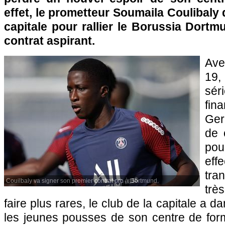
effet, le prometteur Soumaila Coulibaly q
capitale pour rallier le Borussia Dortm
contrat aspirant.
Ave
19
sé
fin
Ger
de 
po
eff
tra
Couilbaly va signer son premier contrat pro à Dortmund.
trè
faire plus rares, le club de la capitale a d
les jeunes pousses de son centre de form