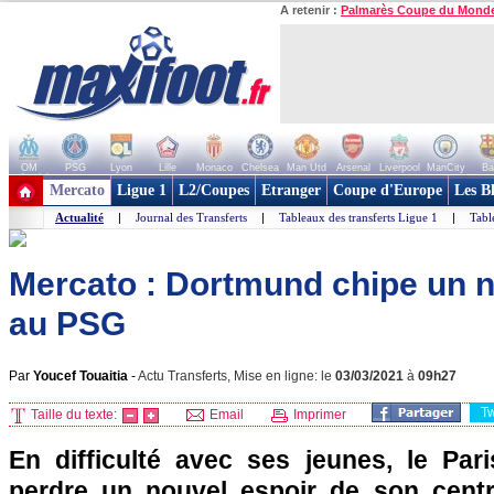
A retenir :
Palmarès Coupe du Mond
OM
PSG
Lyon
Lille
Monaco
Chelsea
Man Utd
Arsenal
Liverpool
ManCity
Ba
+ de clubs
Mercato
Ligue 1
L2/Coupes
Etranger
Coupe d'Europe
Les B
Actualité
|
Journal des Transferts
|
Tableaux des transferts Ligue 1
|
Tabl
Mercato : Dortmund chipe un n
au PSG
Par
Youcef Touaitia
-
Actu Transferts, Mise en ligne: le
03/03/2021
à
09h27
T
Taille du texte:
Email
Imprimer
En difficulté avec ses jeunes, le Par
perdre un nouvel espoir de son centr