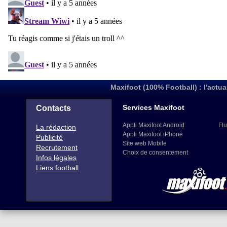
Maxifoot (100% Football) : l'actua
Services Maxifoot
Contacts
Appli Maxifoot Android
Flu
La rédaction
Appli Maxifoot iPhone
Publicité
Site web Mobile
Recrutement
Choix de consentement
Infos légales
Liens football