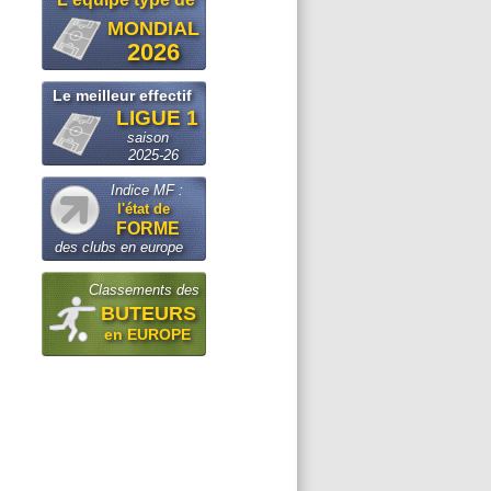
MONDIAL
2026
Le meilleur effectif
LIGUE 1
saison
2025-26
Indice MF :
l'état de
FORME
des clubs en europe
Classements des
BUTEURS
en EUROPE