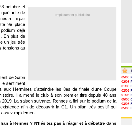
07/08
23 octobre et
07/08
07/08
nquiétante de
emplacement publicitaire
07/08
nes a fini par
ste 9e place
e podium déjà
. En plus de
e un jeu très
es tensions au
ent de Sabri
05/08
02/08
le sentiment
01/08
s aux Hermines d'atteindre les 8es de finale d'une Coupe
02/08
histoire, il a mené le club à son premier titre depuis 48 ans
01/08
05/08
019. La saison suivante, Rennes a fini sur le podium de la
03/08
xistence afin de découvrir la C1. Un bilan très positif qui
05/08
r assez rapidement.
03/08
03/08
an à Rennes ? N'hésitez pas à réagir et à débattre dans