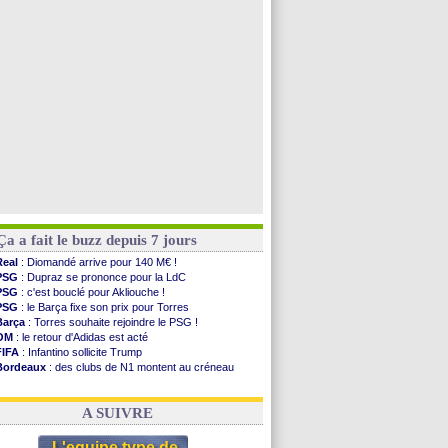
PSG
: Nsoki va signer en Croatie
Arsenal
: Naples vise Gabriel Jesus
Real
: Mastantuono prêté à la Fiorentina (off.)
Man City
: accord avec le Barça pour Rodri ?
Voir toutes les brèves
Ça a fait le buzz depuis 7 jours
Real
: Diomandé arrive pour 140 M€ !
PSG
: Dupraz se prononce pour la LdC
PSG
: c'est bouclé pour Akliouche !
PSG
: le Barça fixe son prix pour Torres
Barça
: Torres souhaite rejoindre le PSG !
OM
: le retour d'Adidas est acté
FIFA
: Infantino sollicite Trump
Bordeaux
: des clubs de N1 montent au créneau
Argentine
: quand Medina recadre... sa mère
Real
: le démenti de Leipzig pour Diomandé
A SUIVRE
L'equipe type de