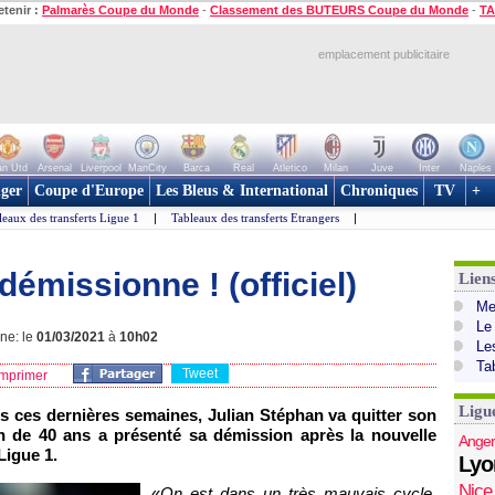
etenir :
Palmarès Coupe du Monde
-
Classement des BUTEURS Coupe du Monde
-
TA
emplacement publicitaire
n Utd
Arsenal
Liverpool
ManCity
Barca
Real
Atletico
Milan
Juve
Inter
Naples
ger
Coupe d'Europe
Les Bleus & International
Chroniques
TV
+
leaux des transferts Ligue 1
|
Tableaux des transferts Etrangers
|
émissionne ! (officiel)
Lien
Mer
Le
gne: le
01/03/2021
à
10h02
Le
Ta
Tweet
mprimer
Ligu
s ces dernières semaines, Julian Stéphan va quitter son
ach de 40 ans a présenté sa démission après la nouvelle
Anger
Ligue 1.
Lyo
Nice
«
On est dans un très mauvais cycle,