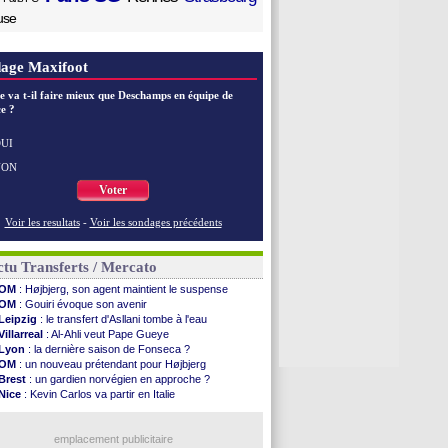
use
age Maxifoot
e va t-il faire mieux que Deschamps en équipe de
e ?
UI
NON
Voter
Voir les resultats
-
Voir les sondages précédents
tu Transferts / Mercato
OM
: Højbjerg, son agent maintient le suspense
OM
: Gouiri évoque son avenir
Leipzig
: le transfert d'Asllani tombe à l'eau
Villarreal
: Al-Ahli veut Pape Gueye
Lyon
: la dernière saison de Fonseca ?
OM
: un nouveau prétendant pour Højbjerg
Brest
: un gardien norvégien en approche ?
Nice
: Kevin Carlos va partir en Italie
Leganés
: c'est signé pour Luca Zidane (off.)
Atletico
: Ruggeri en route pour Aston Villa
Lyon
: Mangala prêté à Getafe (officiel)
emplacement publicitaire