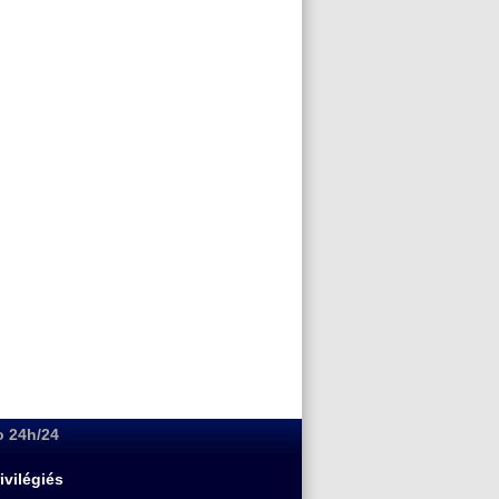
o 24h/24
ivilégiés