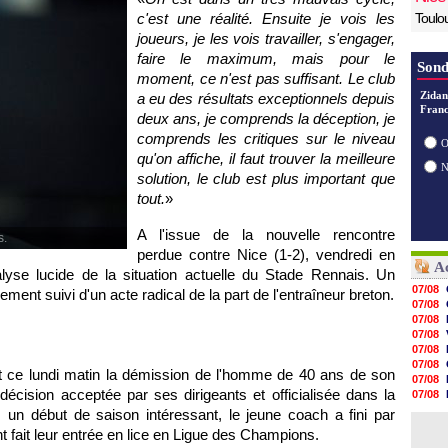
c'est une réalité. Ensuite je vois les
Toulo
joueurs, je les vois travailler, s'engager,
faire le maximum, mais pour le
Sond
moment, ce n'est pas suffisant. Le club
Zidan
a eu des résultats exceptionnels depuis
Franc
deux ans, je comprends la déception, je
comprends les critiques sur le niveau
O
qu'on affiche, il faut trouver la meilleure
solution, le club est plus important que
tout.
»
A l'issue de la nouvelle rencontre
s.
perdue contre Nice (1-2), vendredi en
Ac
alyse lucide de la situation actuelle du Stade Rennais. Un
07/08
ement suivi d'un acte radical de la part de l'entraîneur breton.
07/08
07/08
07/08
07/08
07/08
ait ce lundi matin la démission de l'homme de 40 ans de son
07/08
écision acceptée par ses dirigeants et officialisée dans la
07/08
07/08
s un début de saison intéressant, le jeune coach a fini par
07/08
t fait leur entrée en lice en Ligue des Champions.
07/08