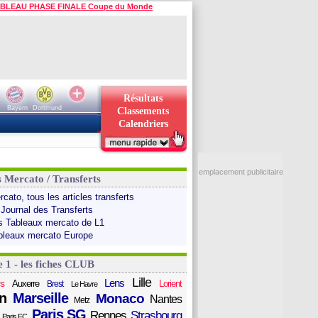
BLEAU PHASE FINALE Coupe du Monde
Résultats
Bayern
Dortmund
Classements
Calendriers
emplacement publicitaire
s Mercato / Transferts
cato, tous les articles transferts
 Journal des Transferts
s Tableaux mercato de L1
bleaux mercato Europe
e 1 - les fiches CLUB
Lille
Lens
s
Auxerre
Lorient
Brest
Le Havre
n
Marseille
Monaco
Nantes
Metz
Paris SG
Rennes
Strasbourg
Paris FC