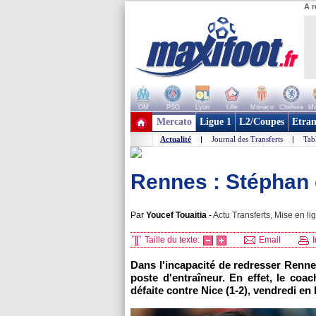
A r
OM
PSG
Lyon
Lille
Monaco
Chelsea
Ma
+ de clubs
Mercato
Ligue 1
L2/Coupes
Etran
Actualité
|
Journal des Transferts
|
Tab
Rennes : Stéphan d
Par
Youcef Touaitia
-
Actu Transferts, Mise en li
Taille du texte:
Email
I
Dans l'incapacité de redresser Renne
poste d'entraîneur. En effet, le co
défaite contre Nice (1-2), vendredi en 