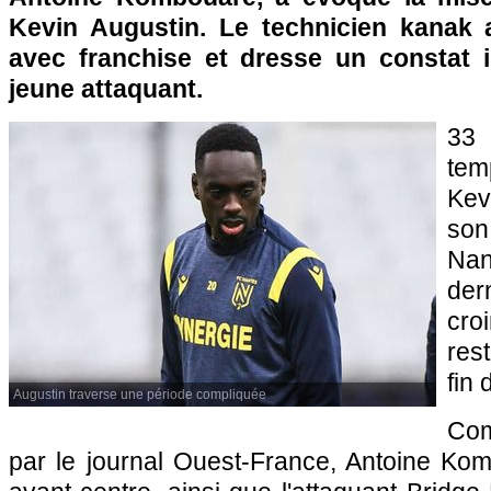
Kevin Augustin. Le technicien kanak a
avec franchise et dresse un constat 
jeune attaquant.
33 
tem
Kev
so
Na
der
cro
res
fin 
Augustin traverse une période compliquée
Co
par le journal Ouest-France, Antoine Ko