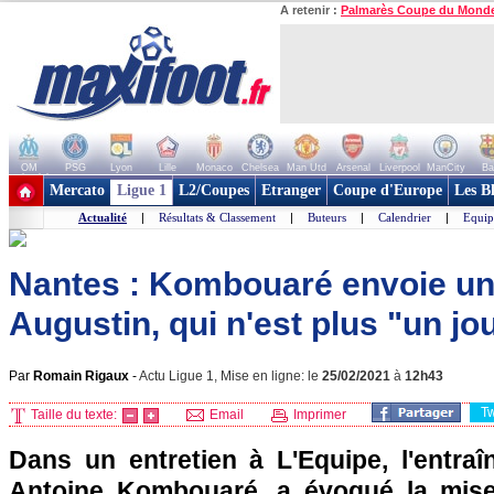
A retenir :
Palmarès Coupe du Mond
OM
PSG
Lyon
Lille
Monaco
Chelsea
Man Utd
Arsenal
Liverpool
ManCity
Ba
+ de clubs
Mercato
Ligue 1
L2/Coupes
Etranger
Coupe d'Europe
Les B
Actualité
|
Résultats & Classement
|
Buteurs
|
Calendrier
|
Equip
Nantes : Kombouaré envoie u
Augustin, qui n'est plus "un jo
Par
Romain Rigaux
-
Actu Ligue 1, Mise en ligne: le
25/02/2021
à
12h43
T
Taille du texte:
Email
Imprimer
Dans un entretien à L'Equipe, l'entra
Antoine Kombouaré, a évoqué la mise 