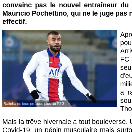
convainc pas le nouvel entraîneur du c
Mauricio Pochettino, qui ne le juge pas
effectif.
Aprè
pou
Arr
FC
seu
d'e
mili
a r
so
Rafinha ne joue presque plus au PSG.
Tho
Mais la trêve hivernale a tout bouleversé.
Covid-19, un pépin musculaire mais surt