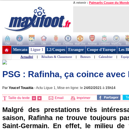
A retenir :
Palmarès Coupe du Mond
OM
PSG
Lyon
Lille
Monaco
Chelsea
Man Utd
Arsenal
Liverpool
ManCity
Ba
+ de clubs
Mercato
Ligue 1
L2/Coupes
Etranger
Coupe d'Europe
Les B
Actualité
|
Résultats & Classement
|
Buteurs
|
Calendrier
|
Equip
PSG : Rafinha, ça coince avec
Par
Youcef Touaitia
-
Actu Ligue 1, Mise en ligne: le
24/02/2021
à
15h14
T
Taille du texte:
Email
Imprimer
Malgré des prestations très intéres
saison, Rafinha ne trouve toujours pa
Saint-Germain. En effet, le milieu de 