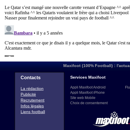
Maxifoot (100% Football) : l'actua
Services Maxifoot
Contacts
Appli Maxifoot Android
Flu
La rédaction
Appli Maxifoot iPhone
Publicité
Site web Mobile
Recrutement
Choix de consentement
Infos légales
Liens football