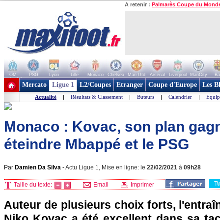
A retenir :
Palmarès Coupe du Mond
OM
PSG
Lyon
Lille
Monaco
Chelsea
Man Utd
Arsenal
Liverpool
ManCity
Ba
+ de clubs
Mercato
Ligue 1
L2/Coupes
Etranger
Coupe d'Europe
Les B
Actualité
|
Résultats & Classement
|
Buteurs
|
Calendrier
|
Equip
Monaco : Kovac, son plan gag
éteindre Mbappé et le PSG
Par
Damien Da Silva
-
Actu Ligue 1, Mise en ligne: le
22/02/2021
à
09h28
T
Taille du texte:
Email
Imprimer
Auteur de plusieurs choix forts, l'entra
Niko Kovac a été excellent dans sa tac