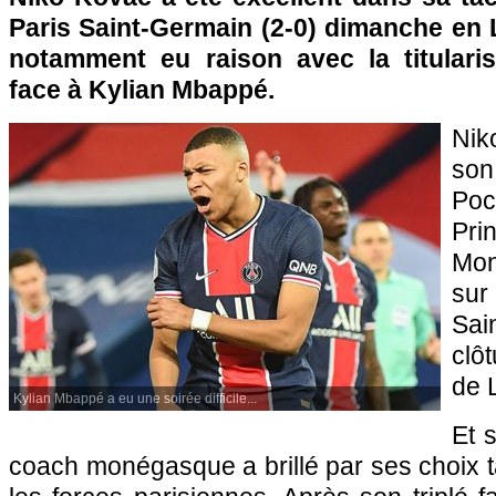
Paris Saint-Germain (2-0) dimanche en 
notamment eu raison avec la titularis
face à Kylian Mbappé.
Nik
son
Poc
Pri
Mon
sur
Sai
clô
de 
Kylian Mbappé a eu une soirée difficile...
Et s
coach monégasque a brillé par ses choix t