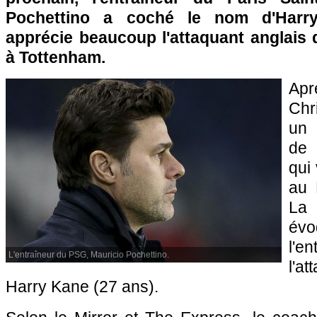
Pochettino a coché le nom d'Harry
apprécie beaucoup l'attaquant anglais
à Tottenham.
Ap
Chr
un 
de 
qui
au 
La 
évo
l'en
L'entraîneur du PSG, Mauricio Pochettino.
l'a
Harry Kane (27 ans).