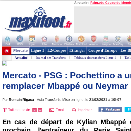
A retenir :
Palmarès Coupe du Mond
OM
PSG
Lyon
Lille
Monaco
Chelsea
Man Utd
Arsenal
Liverpool
ManCity
Ba
+ de clubs
Mercato
Ligue 1
L2/Coupes
Etranger
Coupe d'Europe
Les B
Actualité
|
Journal des Transferts
|
Tableaux des transferts Ligue 1
|
Tabl
Mercato - PSG : Pochettino a u
remplacer Mbappé ou Neymar
Par
Romain Rigaux
-
Actu Transferts, Mise en ligne: le
21/02/2021
à
10h07
T
Taille du texte:
Email
Imprimer
En cas de départ de Kylian Mbappé 
prochain, l'entraîneur du Paris Sain