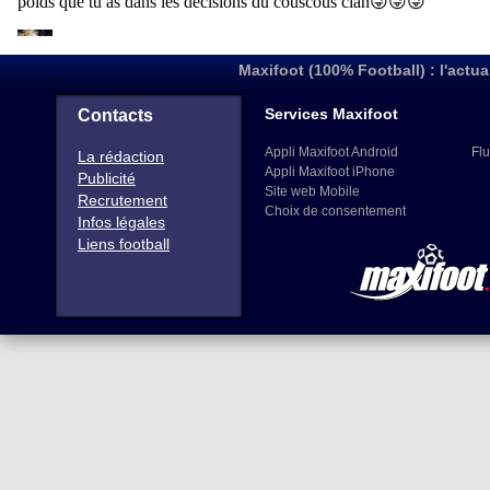
Maxifoot (100% Football) : l'actua
Services Maxifoot
Contacts
Appli Maxifoot Android
Flu
La rédaction
Appli Maxifoot iPhone
Publicité
Site web Mobile
Recrutement
Choix de consentement
Infos légales
Liens football