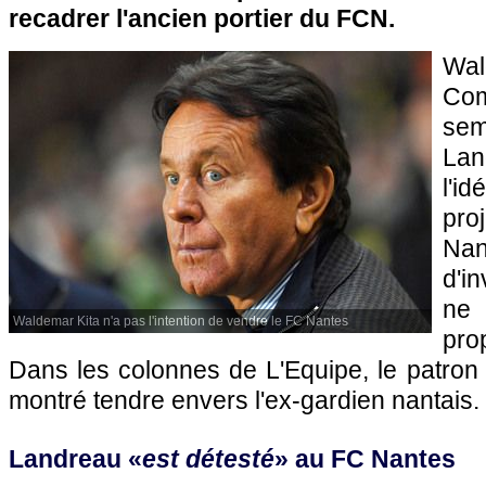
recadrer l'ancien portier du FCN.
Wal
Co
se
Lan
l'i
pro
Na
d'i
ne 
Waldemar Kita n'a pas l'intention de vendre le FC Nantes
pro
Dans les colonnes de L'Equipe, le patron
montré tendre envers l'ex-gardien nantais.
Landreau «
est détesté
» au FC Nantes