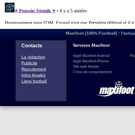
Maxifoot (100% Football) : l'actua
Services Maxifoot
Contacts
Appli Maxifoot Android
Flu
La rédaction
Appli Maxifoot iPhone
Publicité
Site web Mobile
Recrutement
Choix de consentement
Infos légales
Liens football