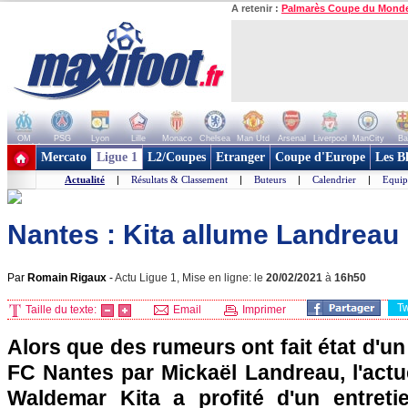
A retenir :
Palmarès Coupe du Mond
OM
PSG
Lyon
Lille
Monaco
Chelsea
Man Utd
Arsenal
Liverpool
ManCity
Ba
+ de clubs
Mercato
Ligue 1
L2/Coupes
Etranger
Coupe d'Europe
Les B
Actualité
|
Résultats & Classement
|
Buteurs
|
Calendrier
|
Equip
Nantes : Kita allume Landreau 
Par
Romain Rigaux
-
Actu Ligue 1, Mise en ligne: le
20/02/2021
à
16h50
T
Taille du texte:
Email
Imprimer
Alors que des rumeurs ont fait état d'un
FC Nantes par Mickaël Landreau, l'actu
Waldemar Kita a profité d'un entreti