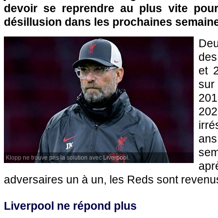
devoir se reprendre au plus vite pour 
désillusion dans les prochaines semain
Deu
des
et 
sur
20
202
irr
an
sem
Klopp ne trouve pas la solution avec Liverpool.
apr
adversaires un à un, les Reds sont revenus 
Liverpool ne répond plus