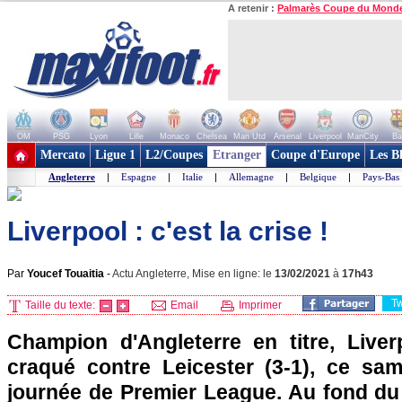
A retenir :
Palmarès Coupe du Mond
OM
PSG
Lyon
Lille
Monaco
Chelsea
Man Utd
Arsenal
Liverpool
ManCity
Ba
+ de clubs
Mercato
Ligue 1
L2/Coupes
Etranger
Coupe d'Europe
Les B
Angleterre
|
Espagne
|
Italie
|
Allemagne
|
Belgique
|
Pays-Bas
Liverpool : c'est la crise !
Par
Youcef Touaitia
-
Actu Angleterre, Mise en ligne: le
13/02/2021
à
17h43
T
Taille du texte:
Email
Imprimer
Champion d'Angleterre en titre, Live
craqué contre Leicester (3-1), ce sam
journée de Premier League. Au fond du 