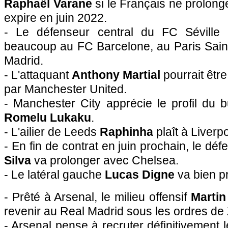
Raphaël Varane
si le Français ne prolong
expire en juin 2022.
- Le défenseur central du FC Séville
beaucoup au FC Barcelone, au Paris Sain
Madrid.
- L'attaquant
Anthony Martial
pourrait être
par Manchester United.
- Manchester City apprécie le profil du bu
Romelu Lukaku
.
- L'ailier de Leeds
Raphinha
plaît à Liverpo
- En fin de contrat en juin prochain, le dé
Silva
va prolonger avec Chelsea.
- Le latéral gauche
Lucas Digne
va bien p
- Prêté à Arsenal, le milieu offensif
Marti
revenir au Real Madrid sous les ordres de
- Arsenal pense à recruter définitivement le