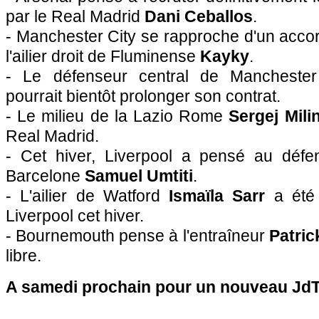
par le Real Madrid
Dani Ceballos
.
- Manchester City se rapproche d'un accord
l'ailier droit de Fluminense
Kayky
.
- Le défenseur central de Mancheste
pourrait bientôt prolonger son contrat.
- Le milieu de la Lazio Rome
Sergej Mili
Real Madrid.
- Cet hiver, Liverpool a pensé au défe
Barcelone
Samuel Umtiti
.
- L'ailier de Watford
Ismaïla Sarr
a été 
Liverpool cet hiver.
- Bournemouth pense à l'entraîneur
Patric
libre.
A samedi prochain pour un nouveau JdT 