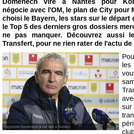
Domenech viré à Nantes pour Kom
négocie avec l'OM, le plan de City pou
choisi le Bayern, les stars sur le dépar
le Top 5 des derniers gros dossiers mer
ne pas manquer. Découvrez aussi l
Transfert, pour ne rien rater de l'actu de
Pou
les
vo
sam
Tra
ave
sur
tra
pér
Raymond Domenech a été viré à Nantes.
clu