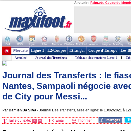
A retenir :
Palmarès Coupe du Mond
OM
PSG
Lyon
Lille
Monaco
Chelsea
Man Utd
Arsenal
Liverpool
ManCity
Ba
+ de clubs
Mercato
Ligue 1
L2/Coupes
Etranger
Coupe d'Europe
Les B
Actualité
|
Journal des Transferts
|
Tableaux des transferts Ligue 1
|
Tab
Journal des Transferts : le fi
Nantes, Sampaoli négocie avec 
de City pour Messi...
Par
Damien Da Silva
-
Journal Des Transferts, Mise en ligne: le
13/02/2021
à
12
T
Taille du texte:
Email
Imprimer