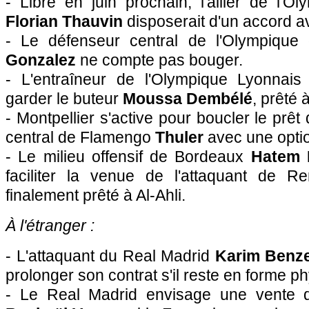
- Libre en juin prochain, l'ailier de l'O
Florian Thauvin
disposerait d'un accord a
- Le défenseur central de l'Olympique
Gonzalez
ne compte pas bouger.
- L'entraîneur de l'Olympique Lyonnais
garder le buteur
Moussa Dembélé
, prêté 
- Montpellier s'active pour boucler le prê
central de Flamengo
Thuler
avec une optio
- Le milieu offensif de Bordeaux
Hatem 
faciliter la venue de l'attaquant de 
finalement prêté à Al-Ahli.
À l'étranger :
- L'attaquant du Real Madrid
Karim Benz
prolonger son contrat s'il reste en forme 
- Le Real Madrid envisage une vente d