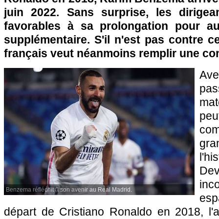
juin 2022. Sans surprise, les dirige
favorables à sa prolongation pour 
supplémentaire. S'il n'est pas contre ce
français veut néanmoins remplir une con
Ave
pas
mat
pe
co
gr
l'hi
Dev
inc
Benzema réfléchit à son avenir au Real Madrid.
es
départ de Cristiano Ronaldo en 2018, l'a