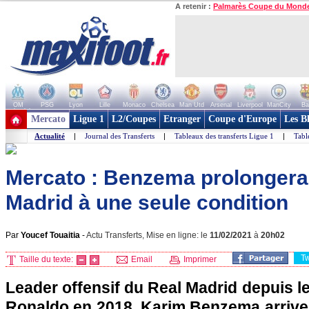
A retenir :
Palmarès Coupe du Mond
OM
PSG
Lyon
Lille
Monaco
Chelsea
Man Utd
Arsenal
Liverpool
ManCity
Ba
+ de clubs
Mercato
Ligue 1
L2/Coupes
Etranger
Coupe d'Europe
Les B
Actualité
|
Journal des Transferts
|
Tableaux des transferts Ligue 1
|
Tabl
Mercato : Benzema prolongera
Madrid à une seule condition
Par
Youcef Touaitia
-
Actu Transferts, Mise en ligne: le
11/02/2021
à
20h02
T
Taille du texte:
Email
Imprimer
Leader offensif du Real Madrid depuis le
Ronaldo en 2018, Karim Benzema arrive 