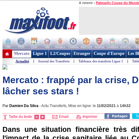
A retenir :
Palmarès Coupe du Mond
OM
PSG
Lyon
Lille
Monaco
Chelsea
Man Utd
Arsenal
Liverpool
ManCity
Ba
+ de clubs
Mercato
Ligue 1
L2/Coupes
Etranger
Coupe d'Europe
Les B
Actualité
|
Journal des Transferts
|
Tableaux des transferts Ligue 1
|
Tabl
Mercato : frappé par la crise,
lâcher ses stars !
Par
Damien Da Silva
-
Actu Transferts, Mise en ligne: le
11/02/2021
à
14h32
T
Taille du texte:
Email
Imprimer
Dans une situation financière très dif
l'impact de la crise sanitaire liée au C