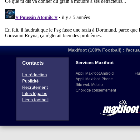
Maxifoot (100% Football) : l'actua
Services Maxifoot
Contacts
Appli Maxifoot Android
Flu
La rédaction
Appli Maxifoot iPhone
Publicité
Site web Mobile
Recrutement
Choix de consentement
Infos légales
Liens football