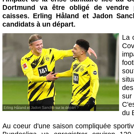
Dortmund va être obligé de vendre 
caisses. Erling Håland et Jadon Sanc
candidats à un départ.
La c
Cov
imp
foo
so
sit
des
sur
C'e
Erling Håland et Jadon Sancho sur le départ ?
du 
Au coeur d'une saison compliquée sportiv