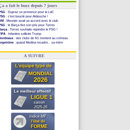
Ça a fait le buzz depuis 7 jours
PSG
: Dupraz se prononce pour la LdC
PSG
: c'est bouclé pour Akliouche !
OM
: Meunier avait un accord avec le club
PSG
: le Barça fixe son prix pour Torres
Barça
: Torres souhaite rejoindre le PSG !
FIFA
: Infantino sollicite Trump
Bordeaux
: des clubs de N1 montent au créneau
Argentine
: quand Medina recadre... sa mère
Real
: le démenti de Leipzig pour Diomandé
OM
: Paixão attire un 2e club anglais
A SUIVRE
L'equipe type de
MONDIAL
2026
Le meilleur effectif
LIGUE 1
saison
2025-26
Indice MF :
l'état de
FORME