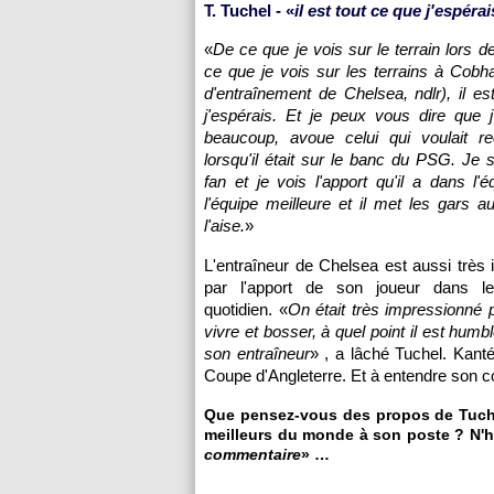
T. Tuchel - «
il est tout ce que j'espérai
«
De ce que je vois sur le terrain lors 
ce que je vois sur les terrains à Cobh
d'entraînement de Chelsea, ndlr), il es
j'espérais. Et je peux vous dire que j
beaucoup, avoue celui qui voulait re
lorsqu'il était sur le banc du PSG. Je 
fan et je vois l'apport qu'il a dans l'é
l'équipe meilleure et il met les gars au
l'aise.
»
L'entraîneur de Chelsea est aussi très
par l'apport de son joueur dans l
quotidien. «
On était très impressionné p
vivre et bosser, à quel point il est humbl
son entraîneur
» , a lâché Tuchel. Kanté
Coupe d'Angleterre. Et à entendre son coa
Que pensez-vous des propos de Tuche
meilleurs du monde à son poste ? N'hé
commentaire
» …