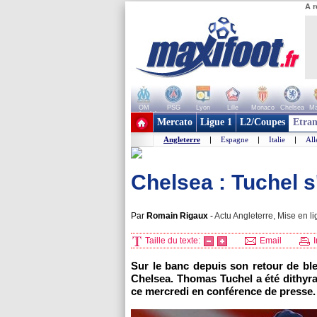
A r
OM
PSG
Lyon
Lille
Monaco
Chelsea
Ma
+ de clubs
Mercato
Ligue 1
L2/Coupes
Etran
Angleterre
|
Espagne
|
Italie
|
Al
Chelsea : Tuchel 
Par
Romain Rigaux
-
Actu Angleterre, Mise en li
Taille du texte:
Email
I
Sur le banc depuis son retour de bl
Chelsea. Thomas Tuchel a été dithyra
ce mercredi en conférence de presse.