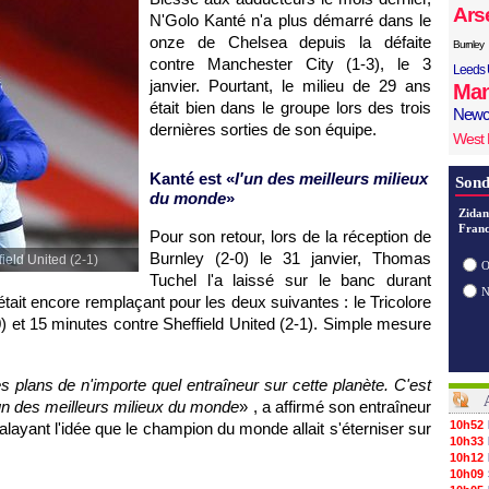
Ars
N'Golo Kanté n'a plus démarré dans le
onze de Chelsea depuis la défaite
Burnley
contre Manchester City (1-3), le 3
Leeds 
janvier. Pourtant, le milieu de 29 ans
Man
était bien dans le groupe lors des trois
Newc
dernières sorties de son équipe.
West
Kanté est «
l'un des meilleurs milieux
Sond
du monde
»
Zidan
Franc
Pour son retour, lors de la réception de
Burnley (2-0) le 31 janvier, Thomas
field United (2-1)
O
Tuchel l'a laissé sur le banc durant
était encore remplaçant pour les deux suivantes : le Tricolore
) et 15 minutes contre Sheffield United (2-1). Simple mesure
s plans de n'importe quel entraîneur sur cette planète. C'est
'un des meilleurs milieux du monde
» , a affirmé son entraîneur
10h52
layant l'idée que le champion du monde allait s'éterniser sur
10h33
10h12
10h09