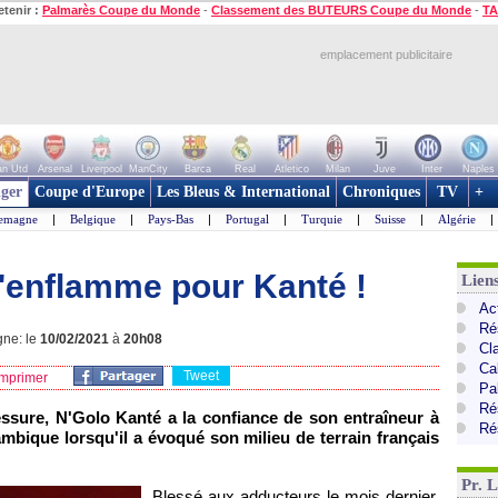
etenir :
Palmarès Coupe du Monde
-
Classement des BUTEURS Coupe du Monde
-
TA
emplacement publicitaire
n Utd
Arsenal
Liverpool
ManCity
Barca
Real
Atletico
Milan
Juve
Inter
Naples
ger
Coupe d'Europe
Les Bleus & International
Chroniques
TV
+
lemagne
|
Belgique
|
Pays-Bas
|
Portugal
|
Turquie
|
Suisse
|
Algérie
|
s'enflamme pour Kanté !
Lien
Ac
Ré
gne: le
10/02/2021
à
20h08
Cl
Ca
Tweet
mprimer
Pa
Ré
essure, N'Golo Kanté a la confiance de son entraîneur à
Ré
mbique lorsqu'il a évoqué son milieu de terrain français
Pr. 
Blessé aux adducteurs le mois dernier,