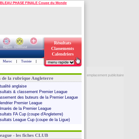
BLEAU PHASE FINALE Coupe du Monde
Résultats
Bayern
Dortmund
Classements
Calendriers
Maroc
|
Tunisie
|
emplacement publicitaire
s de la rubrique Angleterre
tualité anglaise
sultats & classement Premier League
assement des buteurs de la Premier League
lendrier Premier League
lmarès de la Premier League
sultats FA Cup (coupe d'Angleterre)
sultats League Cup (coupe de la Ligue)
League - les fiches CLUB