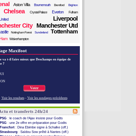
enal
Aston Villa
Bournemouth
Brentford
Brighton
Chelsea
Everton
Crystal Palace
Fulham
Liverpool
United
chester City
Manchester Utd
Tottenham
astle
Nottingham Forest
Sunderland
 Ham
Wolverhampton
age Maxifoot
e va t-il faire mieux que Deschamps en équipe de
e ?
UI
NON
Voter
Voir les resultats
-
Voir les sondages précédents
Actu et transferts 24h/24
PSG
: le coach de l'Ajax insiste pour Godts
PSG
: une 2e offre en préparation pour Godts
Francfort
: Dina Ebimbe signe à Schalke (off.)
Strasbourg
: Saïdou Sow prêté à Nantes (off.)