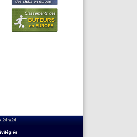
des clubs en europe
Classements des
BUTEURS
en EUROPE
o 24h/24
ivilégiés