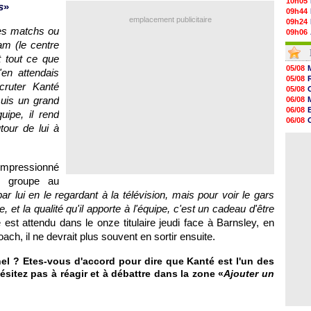
10h05
s
»
09h44
emplacement publicitaire
09h24
des matchs ou
09h06
08h44
am (le centre
08h22
t tout ce que
06/08
05/08
'en attendais
06/08
05/08
06/08
cruter Kanté
05/08
06/08
suis un grand
06/08
06/08
06/08
quipe, il rend
06/08
06/08
06/08
tour de lui à
06/08
06/08
06/08
06/08
06/08
 impressionné
06/08
06/08
e groupe au
06/08
ar lui en le regardant à la télévision, mais pour voir le gars
06/08
e, et la qualité qu'il apporte à l'équipe, c'est un cadeau d'être
 est attendu dans le onze titulaire jeudi face à Barnsley, en
ch, il ne devrait plus souvent en sortir ensuite.
l ? Etes-vous d'accord pour dire que Kanté est l'un des
sitez pas à réagir et à débattre dans la zone «
Ajouter un