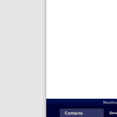
Maxifoo
Serv
Contacts