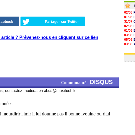
02/08
01/08
Facebook
Partager sur Twitter
31/07
02/08
01/08
03/08
article ? Prévenez-nous en cliquant sur ce lien
05/08
03/08
03/08
03/08
DISQUS
Communauté
us, contactez
moderation-abus@maxifoot.fr