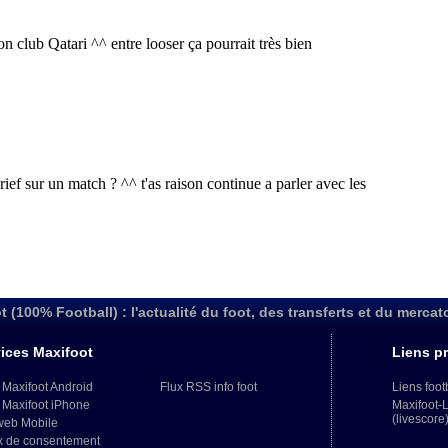
t (100% Football) : l'actualité du foot, des transferts et du mercat
ices Maxifoot
Liens pr
 Maxifoot Android
Flux RSS info foot
Liens foot
 Maxifoot iPhone
Maxifoot-
(livescore
web Mobile
x de consentement