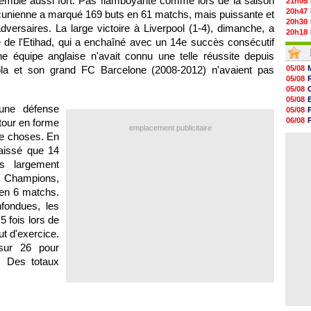
semblé aussi fort. Pas flamboyante comme lors de la saison
21h05
20h47
ncunienne a marqué 169 buts en 61 matchs, mais puissante et
20h30
dversaires. La large victoire à Liverpool (1-4), dimanche, a
20h18
e de l'Etihad, qui a enchaîné avec un 14e succès consécutif
20h04
19h47
e équipe anglaise n'avait connu une telle réussite depuis
19h34
a et son grand FC Barcelone (2008-2012) n'avaient pas
05/08
19h14
05/08
19h06
05/08
18h50
05/08
18h30
une défense
05/08
18h20
06/08
tour en forme
17h58
emplacement publicitaire
06/08
e choses. En
17h47
05/08
17h34
aissé que 14
17h22
s largement
17h10
s Champions,
16h59
16h53
 en 6 matchs.
16h45
fondues, les
5 fois lors de
ut d'exercice.
sur 26 pour
. Des totaux