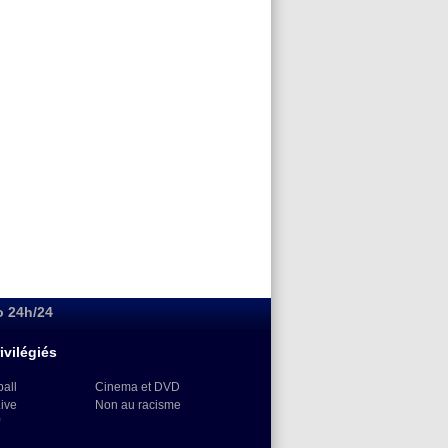
o 24h/24
ivilégiés
ball
Cinema et DVD
Live
Non au racisme
)