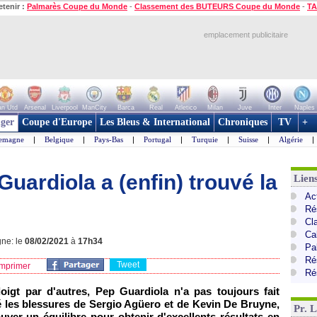
etenir :
Palmarès Coupe du Monde
-
Classement des BUTEURS Coupe du Monde
-
TA
emplacement publicitaire
n Utd
Arsenal
Liverpool
ManCity
Barca
Real
Atletico
Milan
Juve
Inter
Naples
ger
Coupe d'Europe
Les Bleus & International
Chroniques
TV
+
lemagne
|
Belgique
|
Pays-Bas
|
Portugal
|
Turquie
|
Suisse
|
Algérie
|
Guardiola a (enfin) trouvé la
Lien
Ac
Ré
Cl
Ca
gne: le
08/02/2021
à
17h34
Pa
Ré
Tweet
mprimer
Ré
igt par d'autres, Pep Guardiola n'a pas toujours fait
é les blessures de Sergio Agüero et de Kevin De Bruyne,
Pr. 
uver un équilibre pour obtenir d'excellents résultats en