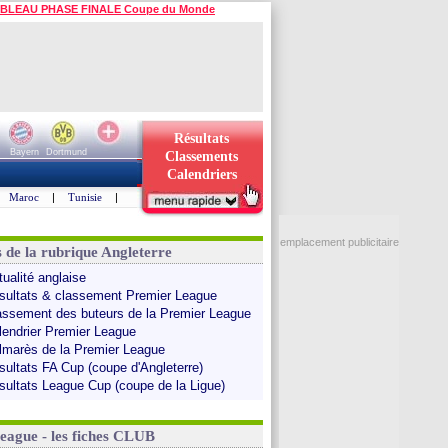
BLEAU PHASE FINALE Coupe du Monde
Résultats
Bayern
Dortmund
Classements
Calendriers
Maroc
|
Tunisie
|
emplacement publicitaire
s de la rubrique Angleterre
tualité anglaise
sultats & classement Premier League
assement des buteurs de la Premier League
lendrier Premier League
lmarès de la Premier League
sultats FA Cup (coupe d'Angleterre)
sultats League Cup (coupe de la Ligue)
League - les fiches CLUB