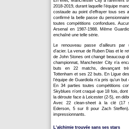
En effet, Manchester City a rarement 
2018-2019, durant laquelle l'équipe ma
costaude au point d'effrayer tous ses a
confirmé la belle passe du pensionnair
toutes compétitions confondues. Aucun
Arsenal en 1987-1988. Même Guardiol
enchaîné une telle série.
Le renouveau passe d'ailleurs par 
d'acier. La venue de Ruben Dias et le re
de John Stones ont changé beaucoup d
championnat, Manchester City n'a enc
buts en 22 matchs, devançant trè
Tottenham et ses 22 buts. En Ligue de
l'équipe de Guardiola n'a pris qu'un but
En 34 parties toutes compétitions con
Skyblues n'ont craqué que 18 fois, dont 
la déroute face à Leicester (2-5), en déb
Avec 22 clean-sheet à la clé (17 
Ederson, 5 sur 8 pour Zach Steffen)
impressionnants.
L'alchimie trouvée sans ses stars