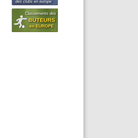
des clubs en europe
Classements des
BUTEURS
en EUROPE