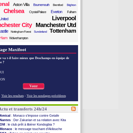
enal
Aston Villa
Bournemouth
Brentford
Brighton
Chelsea
Everton
Crystal Palace
Fulham
Liverpool
United
chester City
Manchester Utd
Tottenham
astle
Nottingham Forest
Sunderland
 Ham
Wolverhampton
age Maxifoot
e va t-il faire mieux que Deschamps en équipe de
e ?
UI
NON
Voter
Voir les resultats
-
Voir les sondages précédents
Actu et transferts 24h/24
Amical
: Monaco s'impose contre Getafe
Nantes
: Der Zakarian et sa relation avec Kita
OM
: le club prêt à libérer Kondogbia ?
Monaco
: le message touchant d'Akliouche