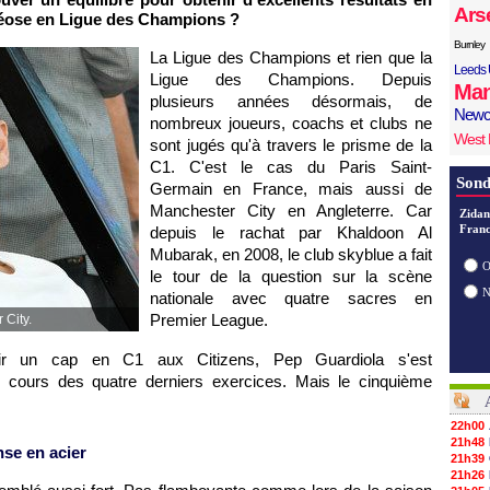
Ars
héose en Ligue des Champions ?
Burnley
La Ligue des Champions et rien que la
Leeds 
Ligue des Champions. Depuis
Man
plusieurs années désormais, de
Newc
nombreux joueurs, coachs et clubs ne
West
sont jugés qu'à travers le prisme de la
C1. C'est le cas du Paris Saint-
Sond
Germain en France, mais aussi de
Manchester City en Angleterre. Car
Zidan
Franc
depuis le rachat par Khaldoon Al
Mubarak, en 2008, le club skyblue a fait
O
le tour de la question sur la scène
nationale avec quatre sacres en
Premier League.
 City.
hir un cap en C1 aux Citizens, Pep Guardiola s'est
 cours des quatre derniers exercices. Mais le cinquième
22h00
21h48
nse en acier
21h39
21h26