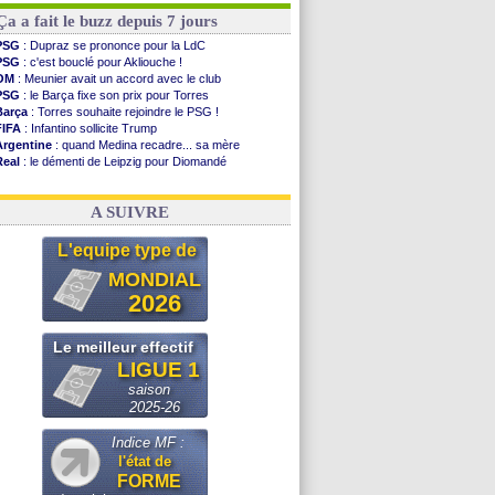
Ça a fait le buzz depuis 7 jours
PSG
: Dupraz se prononce pour la LdC
PSG
: c'est bouclé pour Akliouche !
OM
: Meunier avait un accord avec le club
PSG
: le Barça fixe son prix pour Torres
Barça
: Torres souhaite rejoindre le PSG !
FIFA
: Infantino sollicite Trump
Argentine
: quand Medina recadre... sa mère
Real
: le démenti de Leipzig pour Diomandé
OM
: Paixão attire un 2e club anglais
FIFA
: le conseiller d'Infantino démissionne !
A SUIVRE
L'equipe type de
MONDIAL
2026
Le meilleur effectif
LIGUE 1
saison
2025-26
Indice MF :
l'état de
FORME