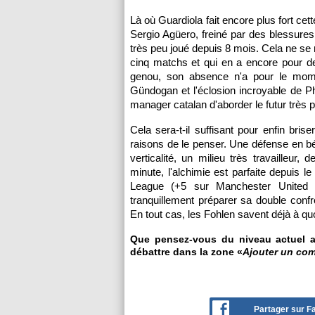
Là où Guardiola fait encore plus fort cet
Sergio Agüero, freiné par des blessures
très peu joué depuis 8 mois. Cela ne se
cinq matchs et qui en a encore pour de
genou, son absence n'a pour le moment
Gündogan et l'éclosion incroyable de Ph
manager catalan d'aborder le futur très 
Cela sera-t-il suffisant pour enfin bri
raisons de le penser. Une défense en b
verticalité, un milieu très travailleu
minute, l'alchimie est parfaite depuis 
League (+5 sur Manchester United 
tranquillement préparer sa double con
En tout cas, les Fohlen savent déjà à quoi
Que pensez-vous du niveau actuel af
débattre dans la zone «
Ajouter un co
Partager sur 