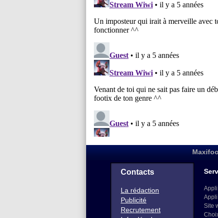
Maxifoo
Serv
Contacts
Appli
La rédaction
Appli
Publicité
Site 
Recrutement
Choi