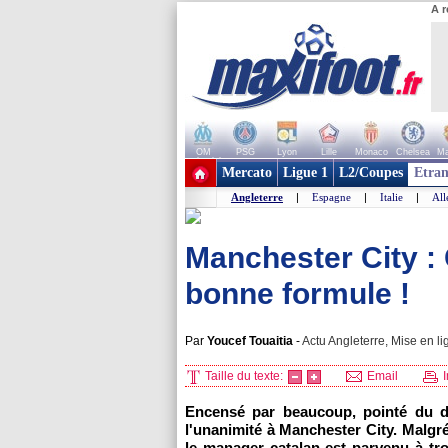
A r
OM
PSG
Lyon
Lille
Monaco
Chelsea
Ma
+ de clubs
Mercato
Ligue 1
L2/Coupes
Etran
Angleterre
|
Espagne
|
Italie
|
Al
Manchester City : 
bonne formule !
Par
Youcef Touaitia
-
Actu Angleterre, Mise en li
Taille du texte:
Email
I
Encensé par beaucoup, pointé du do
l'unanimité à Manchester City. Malgr
le manager catalan est parvenu à tro