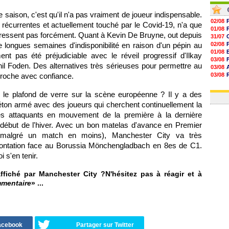
te saison, c'est qu'il n'a pas vraiment de joueur indispensable.
02/08
 récurrentes et actuellement touché par le Covid-19, n'a que
01/08
 ressent pas forcément. Quant à Kevin De Bruyne, out depuis
31/07
 longues semaines d'indisponibilité en raison d'un pépin au
02/08
01/08
 pas été préjudiciable avec le réveil progressif d'Ilkay
03/08
il Foden. Des alternatives très sérieuses pour permettre au
03/08
proche avec confiance.
03/08
03/08
31/07
ser le plafond de verre sur la scène européenne ? Il y a des
éton armé avec des joueurs qui cherchent continuellement la
r, des attaquants en mouvement de la première à la dernière
le début de l'hiver. Avec un bon matelas d'avance en Premier
malgré un match en moins), Manchester City va très
frontation face au Borussia Mönchengladbach en 8es de C1.
 s'en tenir.
fiché par Manchester City ?N'hésitez pas à réagir et à
mmentaire
» ...
Facebook
Partager sur Twitter