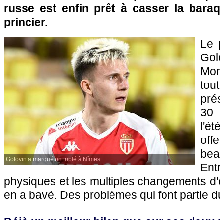
russe est enfin prêt à casser la bara
princier.
Le 
Go
Mon
to
pré
30 
l'é
off
be
Golovin a marqué un triplé à Nîmes.
En
physiques et les multiples changements d'
en a bavé. Des problèmes qui font partie d