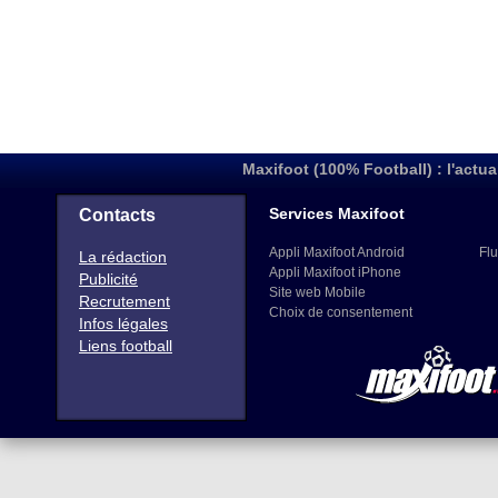
Maxifoot (100% Football) : l'actua
Services Maxifoot
Contacts
Appli Maxifoot Android
Flu
La rédaction
Appli Maxifoot iPhone
Publicité
Site web Mobile
Recrutement
Choix de consentement
Infos légales
Liens football