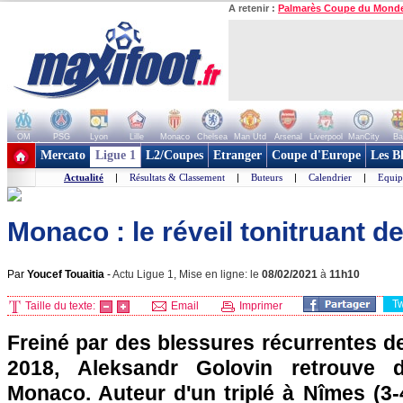
A retenir :
Palmarès Coupe du Mond
OM
PSG
Lyon
Lille
Monaco
Chelsea
Man Utd
Arsenal
Liverpool
ManCity
Ba
+ de clubs
Mercato
Ligue 1
L2/Coupes
Etranger
Coupe d'Europe
Les B
Actualité
|
Résultats & Classement
|
Buteurs
|
Calendrier
|
Equip
Monaco : le réveil tonitruant de
Par
Youcef Touaitia
-
Actu Ligue 1, Mise en ligne: le
08/02/2021
à
11h10
T
Taille du texte:
Email
Imprimer
Freiné par des blessures récurrentes d
2018, Aleksandr Golovin retrouve 
Monaco. Auteur d'un triplé à Nîmes (3-4)