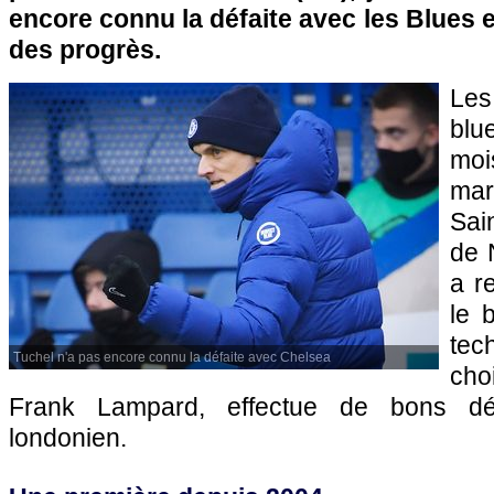
encore connu la défaite avec les Blues e
des progrès.
Les
blu
moi
ma
Sai
de 
a r
le 
tec
Tuchel n'a pas encore connu la défaite avec Chelsea
cho
Frank Lampard, effectue de bons dé
londonien.