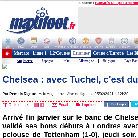
A retenir :
Palmarès Coupe du Mond
OM
PSG
Lyon
Lille
Monaco
Chelsea
Man Utd
Arsenal
Liverpool
ManCity
Ba
+ de clubs
Mercato
Ligue 1
L2/Coupes
Etranger
Coupe d'Europe
Les B
Angleterre
|
Espagne
|
Italie
|
Allemagne
|
Belgique
|
Pays-Bas
Chelsea : avec Tuchel, c'est du
Par
Romain Rigaux
-
Actu Angleterre, Mise en ligne: le
05/02/2021
à
12h20
T
Taille du texte:
Email
Imprimer
Arrivé fin janvier sur le banc de Chel
validé ses bons débuts à Londres avec 
pelouse de Tottenham (1-0), jeudi soir