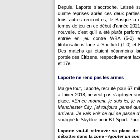
Depuis, Laporte s'accroche. Laissé s
quatre reprises après ces deux parties
trois autres rencontres, le Basque a 
temps de jeu en ce début d'année 2021
nouvelle, c'est qu'il a été plutôt perfo
entrée en jeu contre WBA (5-0) 
titularisations face à Sheffield (1-0) et 
Des matchs qui étaient néanmoins la
portée des Citizens, respectivement fac
et 17e.
Laporte ne rend pas les armes
Malgré tout, Laporte, recruté pour 67 mil
à l'hiver 2018, ne veut pas s'apitoyer su
place. «
En ce moment, je suis ici, je 
Manchester City, j'ai toujours pensé q
arrivera. Je vais voir ce qui se passe d'i
souligné le Skyblue pour BT Sport. Pour
Laporte va-t-il retrouver sa place de
débattre dans la zone «
Ajouter un co