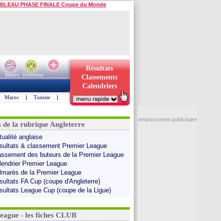
BLEAU PHASE FINALE Coupe du Monde
Résultats
Bayern
Dortmund
Classements
Calendriers
Maroc
|
Tunisie
|
emplacement publicitaire
s de la rubrique Angleterre
tualité anglaise
sultats & classement Premier League
assement des buteurs de la Premier League
lendrier Premier League
lmarès de la Premier League
sultats FA Cup (coupe d'Angleterre)
sultats League Cup (coupe de la Ligue)
League - les fiches CLUB