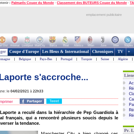
etenir :
Palmarès Coupe du Monde
-
Classement des BUTEURS Coupe du Monde
-
TA
emplacement publicitaire
n Utd
Arsenal
Liverpool
ManCity
Barca
Real
Atletico
Milan
Juve
Inter
Naples
ger
Coupe d'Europe
Les Bleus & International
Chroniques
TV
+
lemagne
|
Belgique
|
Pays-Bas
|
Portugal
|
Turquie
|
Suisse
|
Algérie
|
Laporte s'accroche...
Lien
Ac
Ré
gne: le
04/02/2021
à
22h33
Cl
Ca
Tweet
mprimer
Pa
Ré
aporte a reculé dans la hiérarchie de Pep Guardiola à
Ré
al français, qui a rencontré plusieurs soucis depuis le
nverser la tendance.
Pr. 
Manchester City a bien changé ces