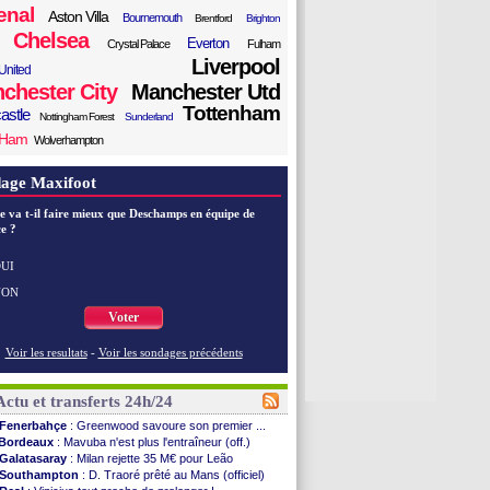
enal
Aston Villa
Bournemouth
Brentford
Brighton
Chelsea
Everton
Crystal Palace
Fulham
Liverpool
United
chester City
Manchester Utd
Tottenham
astle
Nottingham Forest
Sunderland
 Ham
Wolverhampton
age Maxifoot
e va t-il faire mieux que Deschamps en équipe de
e ?
UI
NON
Voter
Voir les resultats
-
Voir les sondages précédents
Actu et transferts 24h/24
Fenerbahçe
: Greenwood savoure son premier ...
Bordeaux
: Mavuba n'est plus l'entraîneur (off.)
Galatasaray
: Milan rejette 35 M€ pour Leão
Southampton
: D. Traoré prêté au Mans (officiel)