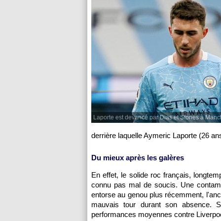
Laporte est devancé par Dias et Stones à Manch
derrière laquelle Aymeric Laporte (26 ans
Du mieux après les galères
En effet, le solide roc français, longt
connu pas mal de soucis. Une contamin
entorse au genou plus récemment, l'ancie
mauvais tour durant son absence. S
performances moyennes contre Liverpool