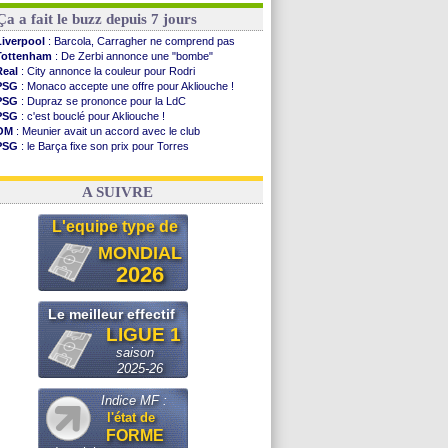
Ça a fait le buzz depuis 7 jours
Liverpool
: Barcola, Carragher ne comprend pas
Tottenham
: De Zerbi annonce une "bombe"
Real
: City annonce la couleur pour Rodri
PSG
: Monaco accepte une offre pour Akliouche !
PSG
: Dupraz se prononce pour la LdC
PSG
: c'est bouclé pour Akliouche !
OM
: Meunier avait un accord avec le club
PSG
: le Barça fixe son prix pour Torres
Barça
: Torres souhaite rejoindre le PSG !
FIFA
: Infantino sollicite Trump
A SUIVRE
L'equipe type de
MONDIAL
2026
Le meilleur effectif
LIGUE 1
saison
2025-26
Indice MF :
l'état de
FORME