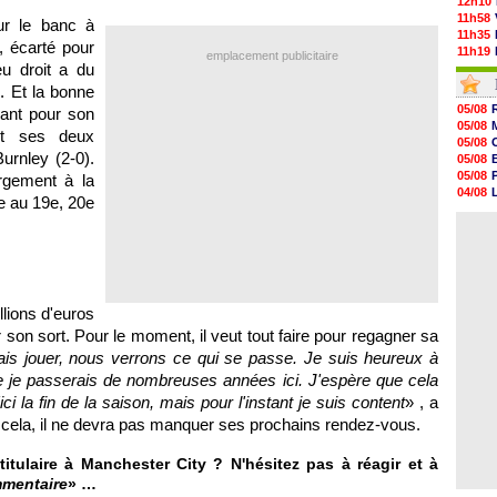
12h10
11h58
ur le banc à
11h35
, écarté pour
11h19
emplacement publicitaire
eu droit a du
11h07
10h53
. Et la bonne
10h36
05/08
rmant pour son
10h13
05/08
et ses deux
09h51
05/08
09h32
Burnley (2-0).
05/08
09h11
05/08
rgement à la
08h57
04/08
e au 19e, 20e
08h39
04/08
08h22
05/08
00h06
05/08
05/08
05/08
05/08
llions d'euros
05/08
r son sort. Pour le moment, il veut tout faire pour regagner sa
vais jouer, nous verrons ce qui se passe. Je suis heureux à
ue je passerais de nombreuses années ici. J'espère que cela
ci la fin de la saison, mais pour l'instant je suis content
» , a
 cela, il ne devra pas manquer ses prochains rendez-vous.
 titulaire à Manchester City ? N'hésitez pas à réagir et à
mmentaire
» …