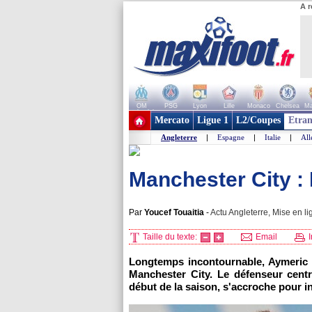
A r
OM
PSG
Lyon
Lille
Monaco
Chelsea
Ma
+ de clubs
Mercato
Ligue 1
L2/Coupes
Etran
Angleterre
|
Espagne
|
Italie
|
Al
Manchester City : 
Par
Youcef Touaitia
-
Actu Angleterre, Mise en li
Taille du texte:
Email
I
Longtemps incontournable, Aymeric L
Manchester City. Le défenseur centr
début de la saison, s'accroche pour i