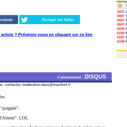
30/07
30/07
Facebook
Partager sur Twitter
30/07
30/07
02/08
01/08
article ? Prévenez-nous en cliquant sur ce lien
31/07
02/08
01/08
03/08
DISQUS
Communauté
us, contactez
moderation-abus@maxifoot.fr