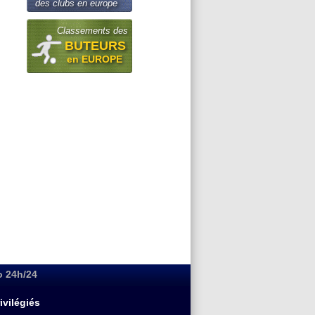
des clubs en europe
Classements des
BUTEURS
en EUROPE
o 24h/24
ivilégiés