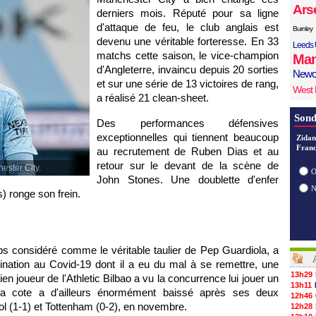
Ars
derniers mois. Réputé pour sa ligne
d'attaque de feu, le club anglais est
Burnley
devenu une véritable forteresse. En 33
Leeds 
matchs cette saison, le vice-champion
Man
d'Angleterre, invaincu depuis 20 sorties
Newc
et sur une série de 13 victoires de rang,
West
a réalisé 21 clean-sheet.
Sond
Des performances défensives
exceptionnelles qui tiennent beaucoup
Zidan
Franc
au recrutement de Ruben Dias et au
retour sur le devant de la scène de
ester City.
O
John Stones. Une doublette d'enfer
) ronge son frein.
emps considéré comme le véritable taulier de Pep Guardiola, a
ation au Covid-19 dont il a eu du mal à se remettre, une
13h29
n joueur de l'Athletic Bilbao a vu la concurrence lui jouer un
13h11
a cote a d'ailleurs énormément baissé après ses deux
12h46
 (1-1) et Tottenham (0-2), en novembre.
12h28