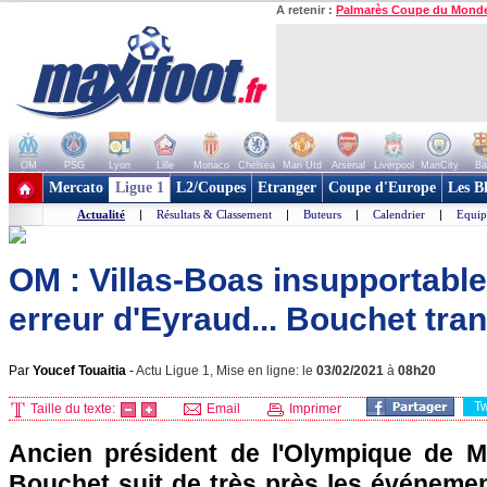
A retenir :
Palmarès Coupe du Mond
OM
PSG
Lyon
Lille
Monaco
Chelsea
Man Utd
Arsenal
Liverpool
ManCity
Ba
+ de clubs
Mercato
Ligue 1
L2/Coupes
Etranger
Coupe d'Europe
Les B
Actualité
|
Résultats & Classement
|
Buteurs
|
Calendrier
|
Equip
OM : Villas-Boas insupportable
erreur d'Eyraud... Bouchet tran
Par
Youcef Touaitia
-
Actu Ligue 1, Mise en ligne: le
03/02/2021
à
08h20
T
Taille du texte:
Email
Imprimer
Ancien président de l'Olympique de Ma
Bouchet suit de très près les événem