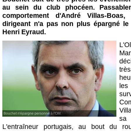
au sein du club phocéen. Passable
comportement d'André Villas-Boas, 
dirigeant n'a pas non plus épargné le
Henri Eyraud.
L'
Ma
déc
trè
heu
les
su
Co
Vil
Bouchet n'épargne personne à l'OM.
sa
L'entraîneur portugais, au bout du ro