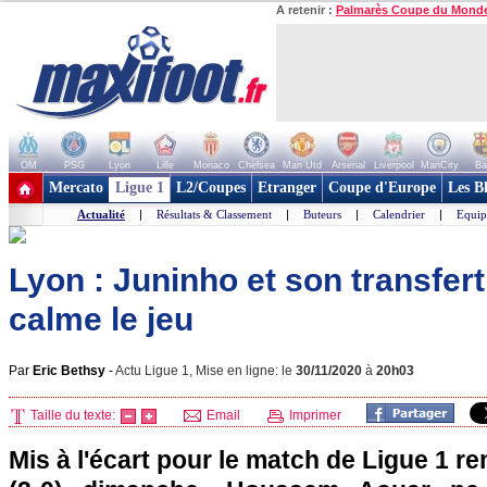
A retenir :
Palmarès Coupe du Mond
OM
PSG
Lyon
Lille
Monaco
Chelsea
Man Utd
Arsenal
Liverpool
ManCity
Ba
+ de clubs
Mercato
Ligue 1
L2/Coupes
Etranger
Coupe d'Europe
Les B
Actualité
|
Résultats & Classement
|
Buteurs
|
Calendrier
|
Equip
Lyon : Juninho et son transfer
calme le jeu
Par
Eric Bethsy
-
Actu Ligue 1, Mise en ligne: le
30/11/2020
à
20h03
Taille du texte:
Email
Imprimer
Mis à l'écart pour le match de Ligue 1 r