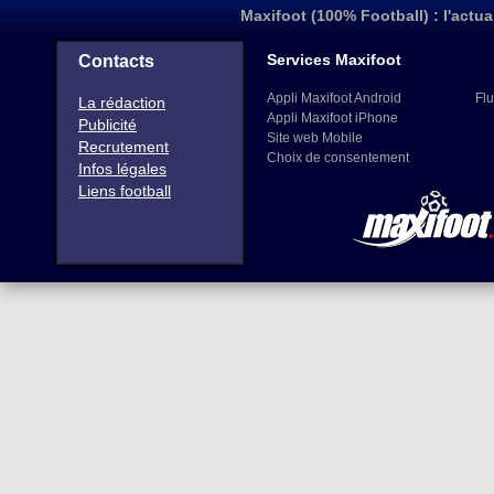
Maxifoot (100% Football) : l'actua
Services Maxifoot
Contacts
Appli Maxifoot Android
Flu
La rédaction
Appli Maxifoot iPhone
Publicité
Site web Mobile
Recrutement
Choix de consentement
Infos légales
Liens football