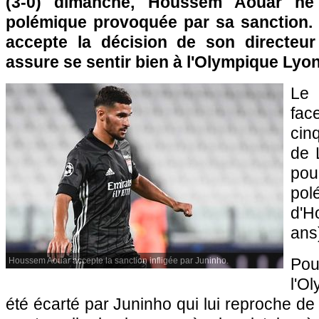
(3-0) dimanche, Houssem Aouar ne
polémique provoquée par sa sanction. L
accepte la décision de son directeur
assure se sentir bien à l'Olympique Lyon
Le 
fac
cin
de 
po
po
d'
ans
Pou
Houssem Aouar accepte la sanction infligée par Juninho.
l'O
été écarté par Juninho qui lui reproche de