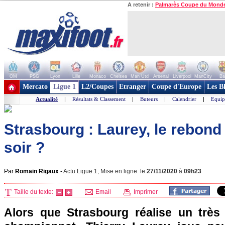
A retenir :
Palmarès Coupe du Mond
OM
PSG
Lyon
Lille
Monaco
Chelsea
Man Utd
Arsenal
Liverpool
ManCity
Ba
+ de clubs
Mercato
Ligue 1
L2/Coupes
Etranger
Coupe d'Europe
Les B
Actualité
|
Résultats & Classement
|
Buteurs
|
Calendrier
|
Equip
Strasbourg : Laurey, le rebond 
soir ?
Par
Romain Rigaux
-
Actu Ligue 1, Mise en ligne: le
27/11/2020
à
09h23
Taille du texte:
Email
Imprimer
Alors que Strasbourg réalise un très