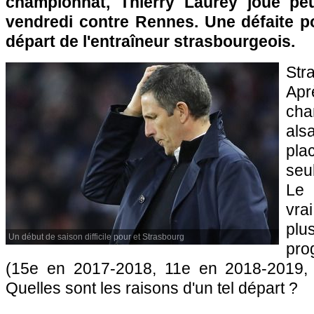
championnat, Thierry Laurey joue peu
vendredi contre Rennes. Une défaite po
départ de l'entraîneur strasbourgeois.
St
Apr
cha
als
pla
seu
Le 
vra
pl
Un début de saison difficile pour et Strasbourg
pro
(15e en 2017-2018, 11e en 2018-2019,
Quelles sont les raisons d'un tel départ ?