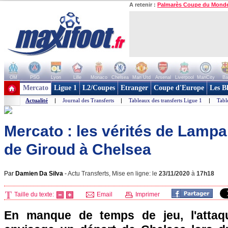
A retenir :
Palmarès Coupe du Mond
OM
PSG
Lyon
Lille
Monaco
Chelsea
Man Utd
Arsenal
Liverpool
ManCity
Ba
+ de clubs
Mercato
Ligue 1
L2/Coupes
Etranger
Coupe d'Europe
Les B
Actualité
|
Journal des Transferts
|
Tableaux des transferts Ligue 1
|
Tabl
Mercato : les vérités de Lampar
de Giroud à Chelsea
Par
Damien Da Silva
-
Actu Transferts, Mise en ligne: le
23/11/2020
à
17h18
Taille du texte:
Email
Imprimer
En manque de temps de jeu, l'attaqu