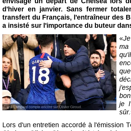
envisage un départ de Chelsea lors d
d'hiver en janvier. Sans fermer total
transfert du Français, l'entraîneur des
a insisté sur l'importance du buteur dans
«
Je
ma 
qu'
enc
qu
déc
j'
bon
je l
Frank Lampard compte encore sur Olivier Giroud.
sûr.
Lors d'un entretien accordé à l'émission Té