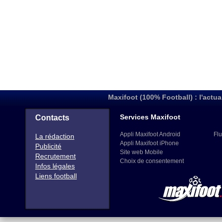
Maxifoot (100% Football) : l'actua
Services Maxifoot
Contacts
Appli Maxifoot Android
Flu
La rédaction
Appli Maxifoot iPhone
Publicité
Site web Mobile
Recrutement
Choix de consentement
Infos légales
Liens football