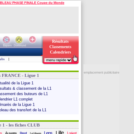
BLEAU PHASE FINALE Coupe du Monde
Résultats
Bayern
Dortmund
Classements
Calendriers
ubs
|
emplacement publicitaire
s FRANCE - Ligue 1
ualité de la Ligue 1
sultats & classement de la L1
assement des buteurs de L1
lendrier L1 complet
lmarès de la Ligue 1
bleau des transfert de la L1
e 1 - les fiches CLUB
Lille
Lens
s
Auxerre
Lorient
Brest
Le Havre