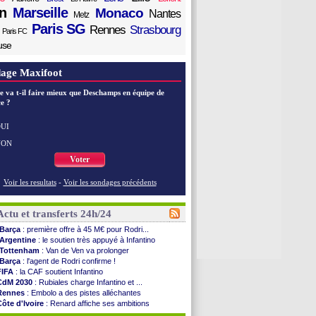
n
Marseille
Monaco
Nantes
Metz
Paris SG
Rennes
Strasbourg
Paris FC
use
age Maxifoot
e va t-il faire mieux que Deschamps en équipe de
e ?
UI
NON
Voter
Voir les resultats
-
Voir les sondages précédents
Actu et transferts 24h/24
Barça
: première offre à 45 M€ pour Rodri...
Argentine
: le soutien très appuyé à Infantino
Tottenham
: Van de Ven va prolonger
Barça
: l'agent de Rodri confirme !
FIFA
: la CAF soutient Infantino
CdM 2030
: Rubiales charge Infantino et ...
Rennes
: Embolo a des pistes alléchantes
Côte d'Ivoire
: Renard affiche ses ambitions
Rennes
: Haise confirme pour Aït Boudlal