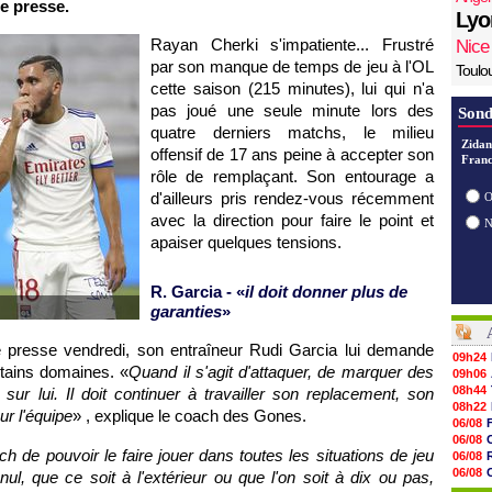
e presse.
Lyo
Rayan Cherki s'impatiente... Frustré
Nice
par son manque de temps de jeu à l'OL
Toulo
cette saison (215 minutes), lui qui n'a
pas joué une seule minute lors des
Sond
quatre derniers matchs, le milieu
Zidan
offensif de 17 ans peine à accepter son
Franc
rôle de remplaçant. Son entourage a
d'ailleurs pris rendez-vous récemment
O
avec la direction pour faire le point et
apaiser quelques tensions.
R. Garcia - «
il doit donner plus de
garanties
»
de presse vendredi, son entraîneur Rudi Garcia lui demande
09h24
rtains domaines. «
Quand il s'agit d'attaquer, de marquer des
09h06
08h44
sur lui. Il doit continuer à travailler son replacement, son
08h22
ur l'équipe
» , explique le coach des Gones.
06/08
06/08
ch de pouvoir le faire jouer dans toutes les situations de jeu
06/08
06/08
l, que ce soit à l'extérieur ou que l'on soit à dix ou pas,
06/08