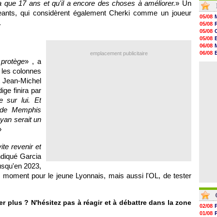
n'a que 17 ans et qu'il a encore des choses à améliorer.
» Un
06/08
geants, qui considèrent également Cherki comme un joueur
06/08
05/08
06/08
.
05/08
06/08
05/08
06/08
05/08
06/08
06/08
06/08
06/08
emplacement publicitaire
06/08
 protège
» , a
06/08
06/08
06/08
s les colonnes
06/08
06/08
t Jean-Michel
06/08
ige finira par
06/08
 sur lui. Et
06/08
06/08
r de Memphis
yan serait un
»
ite revenir et
ndiqué Garcia
usqu'en 2023,
le moment pour le jeune Lyonnais, mais aussi l'OL, de tester
r plus ? N'hésitez pas à réagir et à débattre dans la zone
02/08
01/08