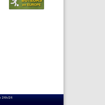
BUTEURS
en EUROPE
o 24h/24