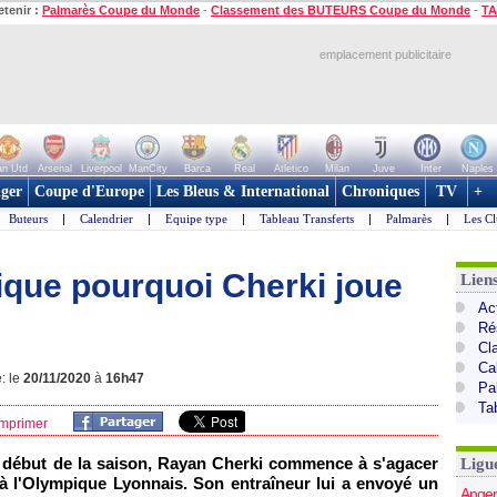
etenir :
Palmarès Coupe du Monde
-
Classement des BUTEURS Coupe du Monde
-
TA
emplacement publicitaire
n Utd
Arsenal
Liverpool
ManCity
Barca
Real
Atletico
Milan
Juve
Inter
Naples
ger
Coupe d'Europe
Les Bleus & International
Chroniques
TV
+
Buteurs
|
Calendrier
|
Equipe type
|
Tableau Transferts
|
Palmarès
|
Les Cl
ique pourquoi Cherki joue
Lien
Act
Ré
Cl
Ca
: le
20/11/2020
à
16h47
Pa
Ta
mprimer
le début de la saison, Rayan Cherki commence à s'agacer
Ligu
 l'Olympique Lyonnais. Son entraîneur lui a envoyé un
Anger