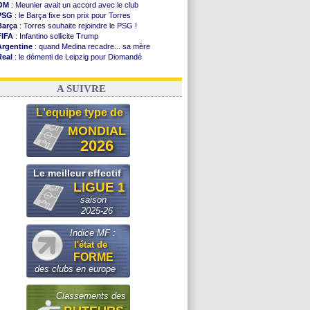
OM
: Meunier avait un accord avec le club
PSG
: le Barça fixe son prix pour Torres
Barça
: Torres souhaite rejoindre le PSG !
FIFA
: Infantino sollicite Trump
Argentine
: quand Medina recadre... sa mère
Real
: le démenti de Leipzig pour Diomandé
OM
: Paixão attire un 2e club anglais
FIFA
: le conseiller d'Infantino démissionne !
A SUIVRE
L'equipe type de
MONDIAL
2026
Le meilleur effectif
LIGUE 1
saison
2025-26
Indice MF :
l'état de
FORME
des clubs en europe
Classements des