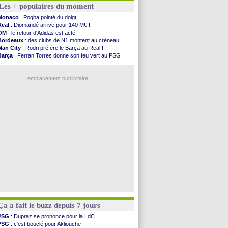
Les + populaires du moment
Man City
: Trafford à Leeds pour 47 M€ (off...
Man Utd
: Zirkzee vers la Juventus ?
Monaco
: Pogba pointé du doigt
Amical
: Monaco s'impose contre Getafe
Real
: Diomandé arrive pour 140 M€ !
Nantes
: Der Zakarian et sa relation avec Kita
OM
: le retour d'Adidas est acté
OM
: le club prêt à libérer Kondogbia ?
Bordeaux
: des clubs de N1 montent au créneau
Monaco
: le message touchant d'Akliouche
Man City
: Rodri préfère le Barça au Real !
FIFA
: Tebas en remet une couche
Barça
: Ferran Torres donne son feu vert au PSG
FIFA
: l'UEFA maintient la pression
PSG
: Luis Enrique satisfait malgré tout
PSG
: Tebas encense Luis Enrique
OM
: accord trouvé avec Man City pour Rulli
Real
: Vinicius jusqu'en 2032 (officiel)
emplacement publicitaire
Lyon
: Mangala va rejoindre Getafe
OM
: une offre refusée pour Aguerd
Real
: c'est confirmé pour Vinicius
Troyes
: Junior Diaz jusqu'en 2030 (officiel)
PSG
: Akliouche a signé (officiel)
Voir les brèves précédentes
Ça a fait le buzz depuis 7 jours
PSG
: Dupraz se prononce pour la LdC
PSG
: c'est bouclé pour Akliouche !