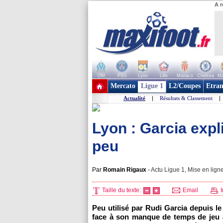
A r
OM
PSG
Lyon
Lille
Monaco
Chelsea
Ma
+ de clubs
Mercato
Ligue 1
L2/Coupes
Etran
Actualité
|
Résultats & Classement
|
Lyon : Garcia expl
peu
Par
Romain Rigaux
-
Actu Ligue 1, Mise en ligne
Taille du texte:
Email
I
Peu utilisé par Rudi Garcia depuis 
face à son manque de temps de jeu à