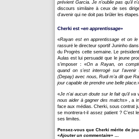
prévient Garcia. Je n'oublie pas qu'il 
discours similaire à ceux de ses diri
d'avenir qui ne doit pas brûler les étapes
Cherki est «
en apprentissage
»
«
Rayan est en apprentissage et on le
rassuré le directeur sportif Juninho dan
du Progrès cette semaine. Le présiden
Aulas est lui persuadé que le jeune prod
s'imposer : «
On a Rayan, on compte
quand on s'est interrogé sur l'aveni
(Depay) avec nous, Rudi m'a dit que Ra
jour capable de prendre une belle place.
«
Je n'ai aucun doute sur le fait qu'il va v
nous aider à gagner des matchs
» , a i
face aux médias. Cherki, sous contrat j
se montrera-t-il assez patient ? C'est 
ses limites.
Pensez-vous que Cherki mérite de joue
«
Ajouter un commentaire
» …