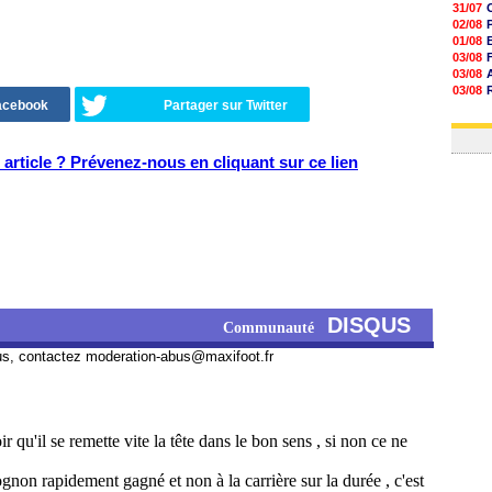
31/07
02/08
01/08
03/08
03/08
03/08
Facebook
Partager sur Twitter
03/08
31/07
article ? Prévenez-nous en cliquant sur ce lien
DISQUS
Communauté
us, contactez
moderation-abus@maxifoot.fr