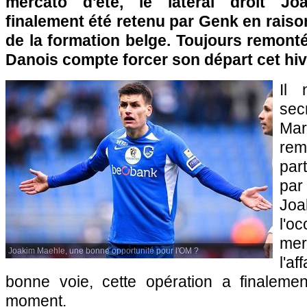
mercato d'été, le latéral droit Jo
finalement été retenu par Genk en rais
de la formation belge. Toujours remonté
Danois compte forcer son départ cet hiv
Il 
sec
Ma
rem
par
par
Jo
l'o
mer
Joakim Maehle, une bonne opportunité pour l'OM ?
l'a
bonne voie, cette opération a finaleme
moment.