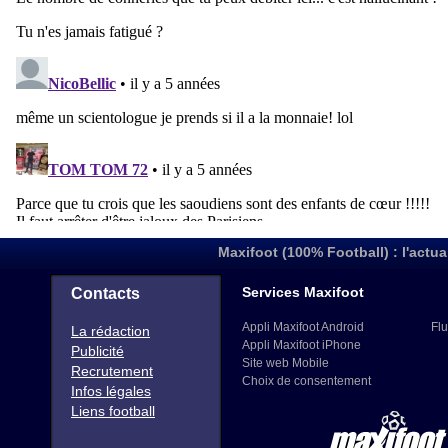
Maxifoot (100% Football) : l'actua
Services Maxifoot
Contacts
Appli Maxifoot Android
Flu
La rédaction
Appli Maxifoot iPhone
Publicité
Site web Mobile
Recrutement
Choix de consentement
Infos légales
Liens football