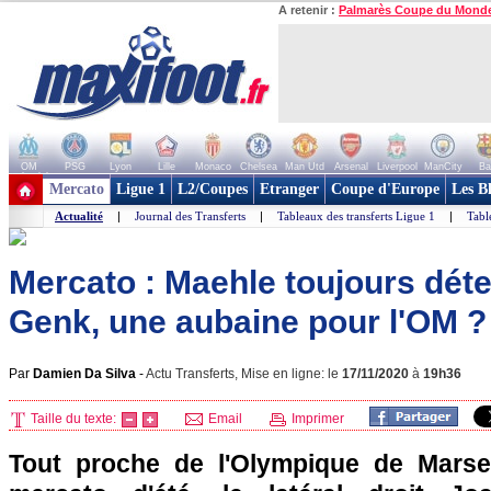
A retenir :
Palmarès Coupe du Mond
OM
PSG
Lyon
Lille
Monaco
Chelsea
Man Utd
Arsenal
Liverpool
ManCity
Ba
+ de clubs
Mercato
Ligue 1
L2/Coupes
Etranger
Coupe d'Europe
Les B
Actualité
|
Journal des Transferts
|
Tableaux des transferts Ligue 1
|
Tabl
Mercato : Maehle toujours déte
Genk, une aubaine pour l'OM ?
Par
Damien Da Silva
-
Actu Transferts, Mise en ligne: le
17/11/2020
à
19h36
Taille du texte:
Email
Imprimer
Tout proche de l'Olympique de Marsei