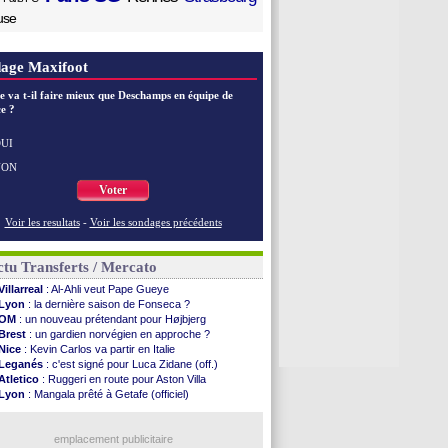
use
age Maxifoot
e va t-il faire mieux que Deschamps en équipe de
e ?
UI
NON
Voter
Voir les resultats
-
Voir les sondages précédents
tu Transferts / Mercato
Villarreal
: Al-Ahli veut Pape Gueye
Lyon
: la dernière saison de Fonseca ?
OM
: un nouveau prétendant pour Højbjerg
Brest
: un gardien norvégien en approche ?
Nice
: Kevin Carlos va partir en Italie
Leganés
: c'est signé pour Luca Zidane (off.)
Atletico
: Ruggeri en route pour Aston Villa
Lyon
: Mangala prêté à Getafe (officiel)
PSG
: Nsoki va signer en Croatie
Arsenal
: Naples vise Gabriel Jesus
Real
: Mastantuono prêté à la Fiorentina (off.)
emplacement publicitaire