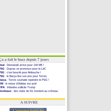
Man City
: accord avec le Barça pour Rodri ?
Rennes
: Haise a prolongé (officiel)
Palace
: Tomiyasu a convaincu (officiel)
TFC
: Sion Oppong signe pour 4 ans (officiel)
Voir toutes les brèves
Ça a fait le buzz depuis 7 jours
Real
: Diomandé arrive pour 140 M€ !
PSG
: Dupraz se prononce pour la LdC
PSG
: c'est bouclé pour Akliouche !
PSG
: le Barça fixe son prix pour Torres
Barça
: Torres souhaite rejoindre le PSG !
OM
: le retour d'Adidas est acté
FIFA
: Infantino sollicite Trump
Bordeaux
: des clubs de N1 montent au créneau
Argentine
: quand Medina recadre... sa mère
Real
: le démenti de Leipzig pour Diomandé
A SUIVRE
L'equipe type de