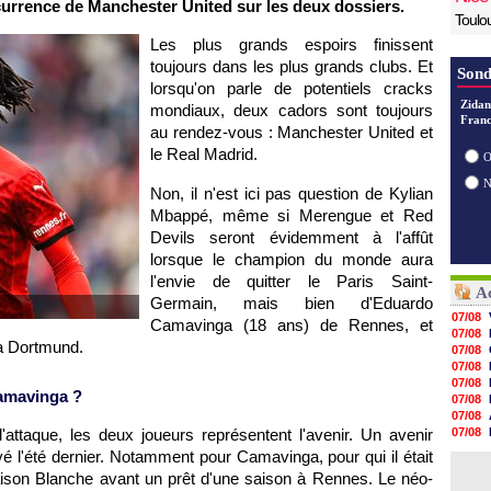
urrence de Manchester United sur les deux dossiers.
Toulo
Les plus grands espoirs finissent
toujours dans les plus grands clubs. Et
Sond
lorsqu'on parle de potentiels cracks
Zidan
mondiaux, deux cadors sont toujours
Franc
au rendez-vous : Manchester United et
le Real Madrid.
O
Non, il n'est ici pas question de Kylian
Mbappé, même si Merengue et Red
Devils seront évidemment à l'affût
lorsque le champion du monde aura
l'envie de quitter le Paris Saint-
Ac
Germain, mais bien d'Eduardo
07/08
Camavinga (18 ans) de Rennes, et
07/08
ia Dortmund.
07/08
07/08
07/08
amavinga ?
07/08
07/08
l'attaque, les deux joueurs représentent l'avenir. Un avenir
07/08
07/08
vé l'été dernier. Notamment pour Camavinga, pour qui il était
07/08
Maison Blanche avant un prêt d'une saison à Rennes. Le néo-
07/08