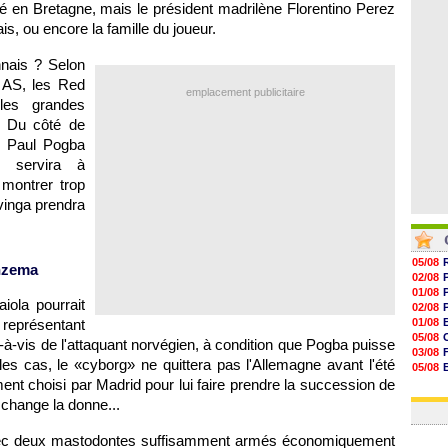
sté en Bretagne, mais le président madrilène Florentino Perez
07/08
07/08
is, ou encore la famille du joueur.
07/08
07/08
nais ? Selon
l AS, les Red
emplacement publicitaire
les grandes
. Du côté de
e Paul Pogba
é servira à
montrer trop
vinga prendra
05/08
nzema
02/08
01/08
ola pourrait
02/08
 représentant
01/08
05/08
s-à-vis de l'attaquant norvégien, à condition que Pogba puisse
03/08
es cas, le «cyborg» ne quittera pas l'Allemagne avant l'été
05/08
ent choisi par Madrid pour lui faire prendre la succession de
03/08
03/08
change la donne...
avec deux mastodontes suffisamment armés économiquement