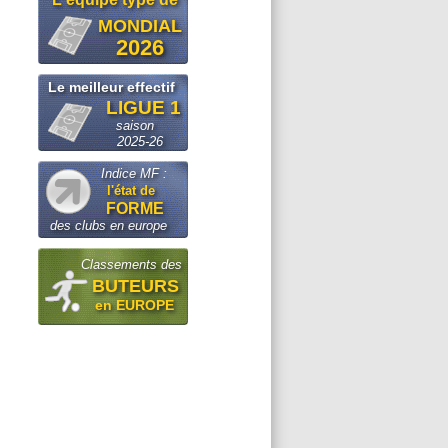
MONDIAL
2026
Le meilleur effectif
LIGUE 1
saison
2025-26
Indice MF :
l'état de
FORME
des clubs en europe
Classements des
BUTEURS
en EUROPE