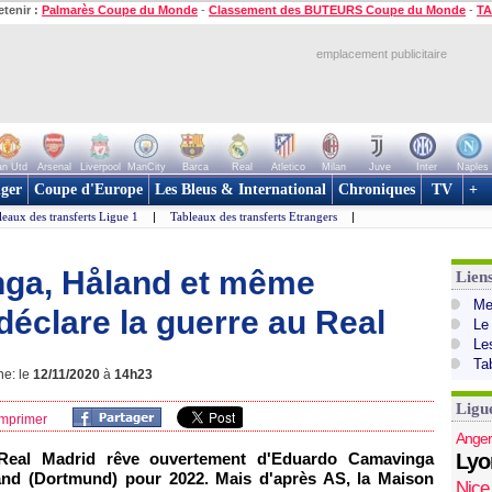
etenir :
Palmarès Coupe du Monde
-
Classement des BUTEURS Coupe du Monde
-
TA
emplacement publicitaire
n Utd
Arsenal
Liverpool
ManCity
Barca
Real
Atletico
Milan
Juve
Inter
Naples
ger
Coupe d'Europe
Les Bleus & International
Chroniques
TV
+
leaux des transferts Ligue 1
|
Tableaux des transferts Etrangers
|
nga, Håland et même
Lien
Mer
éclare la guerre au Real
Le
Le
Ta
ne: le
12/11/2020
à
14h23
Ligu
mprimer
Anger
Real Madrid rêve ouvertement d'Eduardo Camavinga
Lyo
land (Dortmund) pour 2022. Mais d'après AS, la Maison
Nice