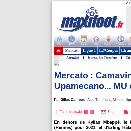
A r
OM
PSG
Lyon
Lille
Monaco
Chelsea
Ma
+ de clubs
Mercato
Ligue 1
L2/Coupes
Etran
Actualité
|
Journal des Transferts
|
Tab
Mercato : Camavi
Upamecano... MU d
Par
Gilles Campos
-
Actu Transferts, Mise en lig
Taille du texte:
Email
I
En dehors de Kylian Mbappé, le 
(Rennes) pour 2021, et d'Erling Hå