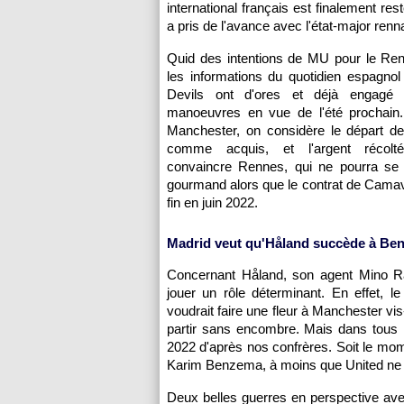
international français est finalement re
a pris de l'avance avec l'état-major renna
Quid des intentions de MU pour le Ren
les informations du quotidien espagno
Devils ont d'ores et déjà engagé 
manoeuvres en vue de l'été prochain
Manchester, on considère le départ d
comme acquis, et l'argent récolt
convaincre Rennes, qui ne pourra se 
gourmand alors que le contrat de Cama
fin en juin 2022.
Madrid veut qu'Håland succède à Be
Concernant Håland, son agent Mino Rai
jouer un rôle déterminant. En effet, le
voudrait faire une fleur à Manchester vi
partir sans encombre. Mais dans tous l
2022 d'après nos confrères. Soit le mom
Karim Benzema, à moins que United ne 
Deux belles guerres en perspective 