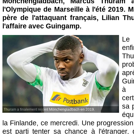
Mönchengladbach, Marcus Thuram au
l'Olympique de Marseille à l'été 2019. M
père de l'attaquant français, Lilian Th
l'affaire avec Guingamp.
Le 
enf
Th
pro
apr
Gui
à 
cer
sa 
Thuram a finalement rejoint Mönchengladbach en 2019.
équ
la Finlande, ce mercredi. Une progression 
est parti tenter sa chance à l'étranger,