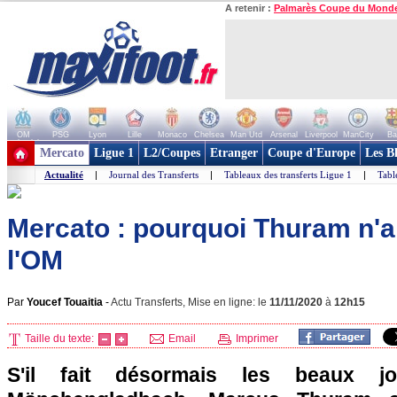
A retenir :
Palmarès Coupe du Mond
OM
PSG
Lyon
Lille
Monaco
Chelsea
Man Utd
Arsenal
Liverpool
ManCity
Ba
+ de clubs
Mercato
Ligue 1
L2/Coupes
Etranger
Coupe d'Europe
Les B
Actualité
|
Journal des Transferts
|
Tableaux des transferts Ligue 1
|
Tabl
Mercato : pourquoi Thuram n'a
l'OM
Par
Youcef Touaitia
-
Actu Transferts, Mise en ligne: le
11/11/2020
à
12h15
Taille du texte:
Email
Imprimer
S'il fait désormais les beaux j