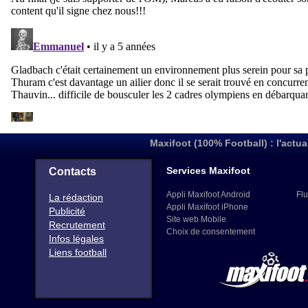
Maxifoot (100% Football) : l'actua
Services Maxifoot
Contacts
Appli Maxifoot Android
Flu
La rédaction
Appli Maxifoot iPhone
Publicité
Site web Mobile
Recrutement
Choix de consentement
Infos légales
Liens football