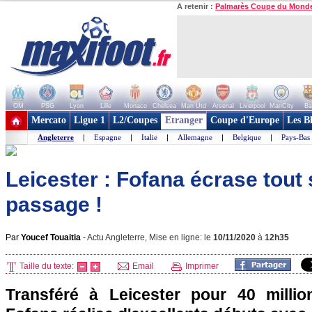
A retenir :
Palmarès Coupe du Mond
OM
PSG
Lyon
Lille
Monaco
Chelsea
Man Utd
Arsenal
Liverpool
ManCity
Ba
+ de clubs
Mercato
Ligue 1
L2/Coupes
Etranger
Coupe d'Europe
Les B
Angleterre
|
Espagne
|
Italie
|
Allemagne
|
Belgique
|
Pays-Bas
Leicester : Fofana écrase tout
passage !
Par
Youcef Touaitia
-
Actu Angleterre, Mise en ligne: le
10/11/2020
à
12h35
Taille du texte:
Email
Imprimer
Transféré à Leicester pour 40 millio