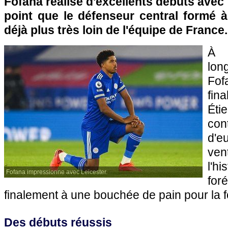
Fofana réalise d'excellents débuts avec l
point que le défenseur central formé à
déjà plus très loin de l'équipe de France.
À 
lon
Fo
fin
Éti
co
d'e
ven
l'
Fofana impressionne avec Leicester.
for
finalement à une bouchée de pain pour la f
Des débuts réussis