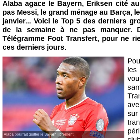
Alaba agace le Bayern, Eriksen cité au
pas Messi, le grand ménage au Barça, le 
janvier... Voici le Top 5 des derniers g
de la semaine à ne pas manquer. D
Télégramme Foot Transfert, pour ne rie
ces derniers jours.
Pou
les
vo
sam
Tra
ave
sur
tra
pér
Alaba pourrait quitter le Bayern librement.
clu