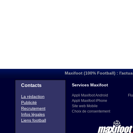
Maxifoot (100% Football) : l'actua
Services Maxifoot
Contacts
Appli Maxifoot Android
Flu
La rédaction
Appli Maxifoot iPhone
Publicité
Site web Mobile
Recrutement
Choix de consentement
Infos légales
Liens football