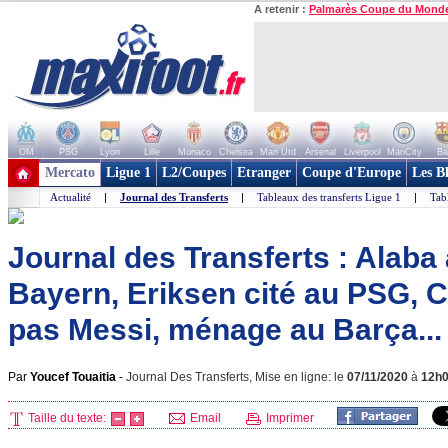
A retenir :
Palmarès Coupe du Mond
OM
PSG
Lyon
Lille
Monaco
Chelsea
Man Utd
Arsenal
Liverpool
ManCity
Ba
+ de clubs
Mercato
Ligue 1
L2/Coupes
Etranger
Coupe d'Europe
Les B
Actualité
|
Journal des Transferts
|
Tableaux des transferts Ligue 1
|
Tab
Journal des Transferts : Alaba
Bayern, Eriksen cité au PSG, C
pas Messi, ménage au Barça...
Par
Youcef Touaitia
-
Journal Des Transferts, Mise en ligne: le
07/11/2020
à
12h
Taille du texte:
Email
Imprimer