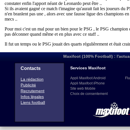
Maxifoot (100% Football) : l'actua
Services Maxifoot
Contacts
Appli Maxifoot Android
Flu
La rédaction
Appli Maxifoot iPhone
Publicité
Site web Mobile
Recrutement
Choix de consentement
Infos légales
Liens football