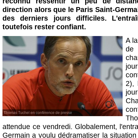
reconnu ressentir un peu de distan
direction alors que le Paris Saint-Germa
des derniers jours difficiles. L'entra
toutefois rester confiant.
A la
d
ch
jou
con
2),
jou
Ch
con
Thomas Tuchel en conférence de presse
Tho
attendue ce vendredi. Globalement, l'entra
Germain a voulu dédramatiser la situation 