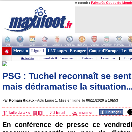
A retenir :
Palmarès Coupe du Mond
OM
PSG
Lyon
Lille
Monaco
Chelsea
Man Utd
Arsenal
Liverpool
ManCity
Ba
+ de clubs
Mercato
Ligue 1
L2/Coupes
Etranger
Coupe d'Europe
Les B
Actualité
|
Résultats & Classement
|
Buteurs
|
Calendrier
|
Equip
PSG : Tuchel reconnaît se sent
mais dédramatise la situation..
Par
Romain Rigaux
-
Actu Ligue 1, Mise en ligne: le
06/11/2020
à
16h53
Taille du texte:
Email
Imprimer
En conférence de presse ce vendred