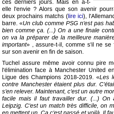
ces derniers jours. Mais en a-t-
elle l'envie ? Alors que son avenir pourr
deux prochains matchs (
lire ici
), l'Allema
barre. «
Un club comme PSG n'est pas habi
bien comme ça. (...) On a une finale cont
on va la préparer de la meilleure manièr
important
» , assure-t-il, comme s'il ne se f
sur son avenir en fin de saison.
Tuchel assure même avoir connu pire m
l'élimination face à Manchester United e
Ligue des Champions 2018-2019. «
Les 
contre Manchester étaient plus dur. C'étai
s'en relever. Maintenant, c'est un autre mo
facile mais il faut travailler dur. (...) 
Leipzig. C'est un match très difficile, on 
en mettent un. Ça c'est passé et voilà. Il fa