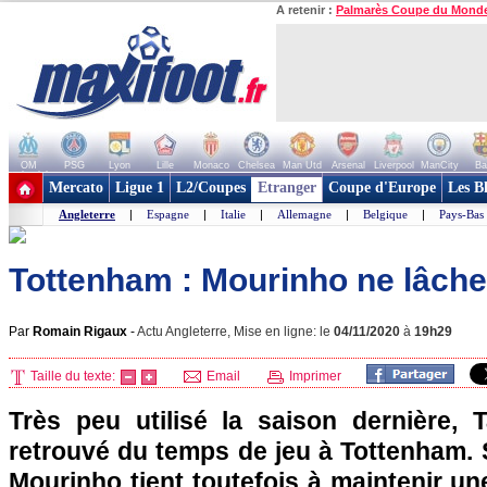
A retenir :
Palmarès Coupe du Mond
OM
PSG
Lyon
Lille
Monaco
Chelsea
Man Utd
Arsenal
Liverpool
ManCity
Ba
+ de clubs
Mercato
Ligue 1
L2/Coupes
Etranger
Coupe d'Europe
Les B
Angleterre
|
Espagne
|
Italie
|
Allemagne
|
Belgique
|
Pays-Bas
Tottenham : Mourinho ne lâch
Par
Romain Rigaux
-
Actu Angleterre, Mise en ligne: le
04/11/2020
à
19h29
Taille du texte:
Email
Imprimer
Très peu utilisé la saison dernière,
retrouvé du temps de jeu à Tottenham. 
Mourinho tient toutefois à maintenir u