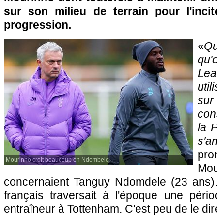
sur son milieu de terrain pour l'inci
progression.
«
Qu
qu'
Lea
uti
sur
con
la 
s'am
pr
Mourinho croit beaucoup en Ndombele
Mou
concernaient Tanguy Ndomdele (23 ans). 
français traversait à l'époque une pério
entraîneur à Tottenham. C'est peu de le dire