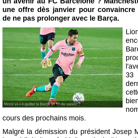
un avenir au FC Barcelone ? Mancheste
une offre dès janvier pour convaincre 
de ne pas prolonger avec le Barça.
Lio
enc
Ba
pro
l'av
33
der
cet
bi
Messi va-t-il quitter le Barça en fin de saison ?
no
cours des prochains mois.
Malgré la démission du président Josep 