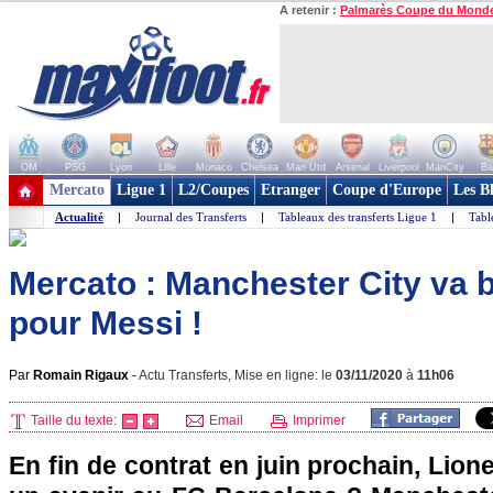
A retenir :
Palmarès Coupe du Mond
OM
PSG
Lyon
Lille
Monaco
Chelsea
Man Utd
Arsenal
Liverpool
ManCity
Ba
+ de clubs
Mercato
Ligue 1
L2/Coupes
Etranger
Coupe d'Europe
Les B
Actualité
|
Journal des Transferts
|
Tableaux des transferts Ligue 1
|
Tabl
Mercato : Manchester City va b
pour Messi !
Par
Romain Rigaux
-
Actu Transferts, Mise en ligne: le
03/11/2020
à
11h06
Taille du texte:
Email
Imprimer
En fin de contrat en juin prochain, Lione