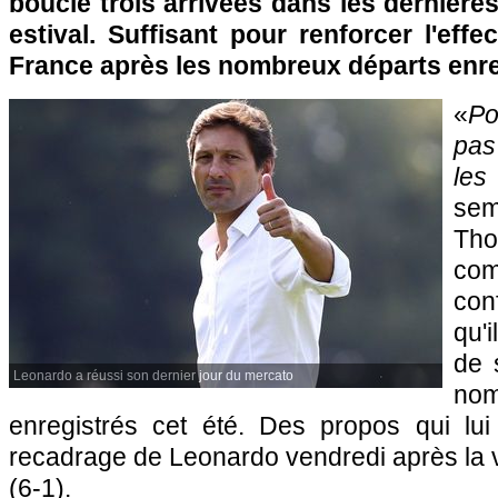
bouclé trois arrivées dans les dernièr
estival. Suffisant pour renforcer l'eff
France après les nombreux départs enre
«
Po
pas
les
se
Tho
co
con
qu'i
de 
Leonardo a réussi son dernier jour du mercato
no
enregistrés cet été. Des propos qui lu
recadrage de Leonardo vendredi après la v
(6-1).