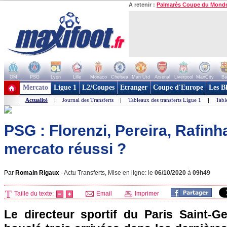
A retenir :
Palmarès Coupe du Mond
OM
PSG
Lyon
Lille
Monaco
Chelsea
Man Utd
Arsenal
Liverpool
ManCity
Ba
+ de clubs
Mercato
Ligue 1
L2/Coupes
Etranger
Coupe d'Europe
Les B
Actualité
|
Journal des Transferts
|
Tableaux des transferts Ligue 1
|
Tabl
PSG : Florenzi, Pereira, Rafinh
mercato réussi ?
Par
Romain Rigaux
-
Actu Transferts, Mise en ligne: le
06/10/2020
à
09h49
Taille du texte:
Email
Imprimer
Le directeur sportif du Paris Saint-G