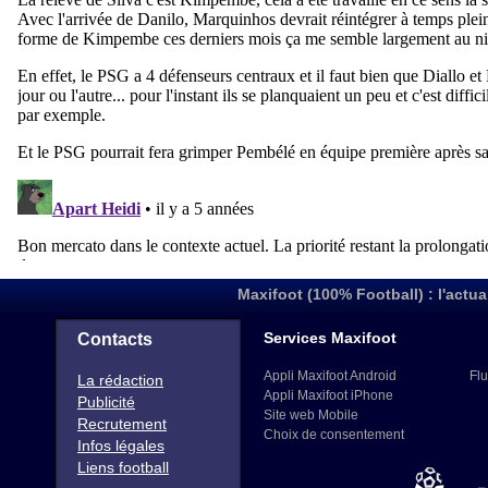
Maxifoot (100% Football) : l'actua
Services Maxifoot
Contacts
Appli Maxifoot Android
Flu
La rédaction
Appli Maxifoot iPhone
Publicité
Site web Mobile
Recrutement
Choix de consentement
Infos légales
Liens football