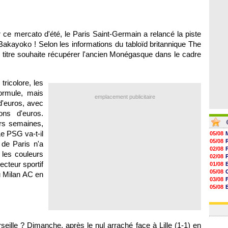
07/08
07/08
07/08
07/08
r ce mercato d'été, le Paris Saint-Germain a relancé la piste
kayoko ! Selon les informations du tabloïd britannique The
 titre souhaite récupérer l'ancien Monégasque dans le cadre
tricolore, les
ormule, mais
emplacement publicitaire
d'euros, avec
ons d'euros.
rs semaines,
Le PSG va-t-il
05/08
05/08
 de Paris n'a
02/08
 les couleurs
02/08
recteur sportif
01/08
05/08
au Milan AC en
03/08
05/08
03/08
03/08
eille ? Dimanche, après le nul arraché face à Lille (1-1) en