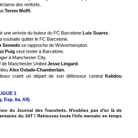
éclame des renforts.
rai
Terem Moffi
.
rté une arrivée du buteur du FC Barcelone
Luis Suarez
.
o
souhaite quitter le FC Barcelone.
n Semedo
se rapproche de Wolverhampton.
ui Puig
veut rester à Barcelone.
nger à Manchester City.
sif de Manchester United
Jesse Lingard
.
ilieu
Alex Oxlade-Chamberlain
.
ttuso craint un départ de son défenseur central
Kalidou
 LIGUE 1
Esp, Ita, All)
on du Journal des Transferts. N'oubliez pas d'ici là de
entaires du JdT ! Retrouvez toute l'info mercato en temps