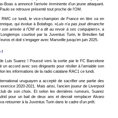
las-Boas a annoncé l'arrivée imminente d'un jeune attaquant.
Paulo se retrouve présenté tout proche de l'OM.
io RMC ce lundi, le vice-champion de France en titre va en
Henrique, qui évolue à Botafogo. «
Luis n'a pas joué dimanche
e son arrivée à l'OM et a dit au revoir à ses coéquipiers
», a
ongtemps courtisé par la Juventus Turin, le Brésilien fait
d'euros et doit s'engager avec Marseille jusqu'en juin 2025.
 !
 de Luis Suarez ! Poussé vers la sortie par le FC Barcelone
vé un accord avec ses dirigeants pour résilier à l'amiable son
selon les informations de la radio catalane RAC1 ce lundi.
international uruguayen a accepté de sacrifier une partie des
t exercice 2020-2021. Mais ainsi, l'ancien joueur de Liverpool
e club de son choix. Et selon les dernières rumeurs, Suarez
adrid pour un bail de deux ans et devrait remplacer Alvaro
 va retourner à la Juventus Turin dans le cadre d'un prêt.