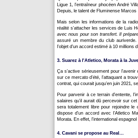
Ligue 1, l'entraîneur phocéen André Vil
Depuis, le talent de Fluminense Marcos 
Mais selon les informations de la rad
réalité s'attacher les services de Luis 
avec nous pour son transfert. Il prépar
assuré un membre du club auriverde. L
l'objet d'un accord estimé à 10 millions 
3. Suarez à l'Atletico, Morata à la Juve
Ça s'active sérieusement pour l'avenir
sur ce mercato d'été, l'attaquant a trou
contrat, qui courait jusqu'en juin 2021, 
Pour parvenir à ce terrain d'entente, l'
salaires qu'il aurait dû percevoir sur ce
sera totalement libre pour rejoindre l
dispose d'un accord avec l'Atletico M
Morata. En effet, l'international espagnol
4. Cavani se propose au Real…