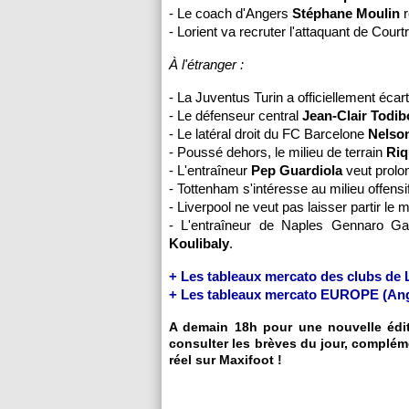
- Le coach d'Angers
Stéphane Moulin
r
- Lorient va recruter l'attaquant de Court
À l'étranger :
- La Juventus Turin a officiellement éca
- Le défenseur central
Jean-Clair Todib
- Le latéral droit du FC Barcelone
Nelso
- Poussé dehors, le milieu de terrain
Riq
- L'entraîneur
Pep Guardiola
veut prolo
- Tottenham s'intéresse au milieu offen
- Liverpool ne veut pas laisser partir le m
- L'entraîneur de Naples Gennaro Ga
Koulibaly
.
+ Les tableaux mercato des clubs de
+ Les tableaux mercato EUROPE (Ang, 
A demain 18h pour une nouvelle éditi
consulter les brèves du jour, complém
réel sur Maxifoot !