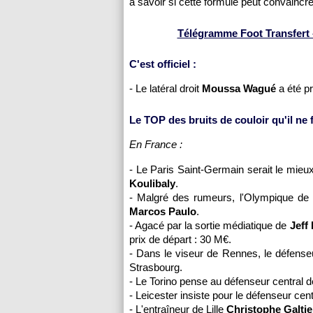
à savoir si cette formule peut convaincr
Télégramme Foot Transfert -
C'est officiel :
- Le latéral droit
Moussa Wagué
a été p
Le TOP des bruits de couloir qu'il ne fa
En France :
- Le Paris Saint-Germain serait le mieu
Koulibaly
.
- Malgré des rumeurs, l'Olympique de M
Marcos Paulo
.
- Agacé par la sortie médiatique de
Jeff
prix de départ : 30 M€.
- Dans le viseur de Rennes, le défense
Strasbourg.
- Le Torino pense au défenseur central 
- Leicester insiste pour le défenseur cen
- L'entraîneur de Lille
Christophe Galtie