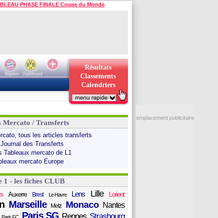
BLEAU PHASE FINALE Coupe du Monde
Résultats
Bayern
Dortmund
Classements
Calendriers
emplacement publicitaire
s Mercato / Transferts
cato, tous les articles transferts
 Journal des Transferts
s Tableaux mercato de L1
bleaux mercato Europe
e 1 - les fiches CLUB
Lille
Lens
s
Auxerre
Lorient
Brest
Le Havre
n
Marseille
Monaco
Nantes
Metz
Paris SG
Rennes
Strasbourg
Paris FC