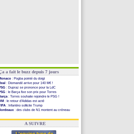
Leganés
: c'est signé pour Luca Zidane (off.)
Atletico
: Ruggeri en route pour Aston Villa
Lyon
: Mangala prêté à Getafe (officiel)
PSG
: Nsoki va signer en Croatie
Voir toutes les brèves
Ça a fait le buzz depuis 7 jours
Monaco
: Pogba pointé du doigt
Real
: Diomandé arrive pour 140 M€ !
PSG
: Dupraz se prononce pour la LdC
PSG
: le Barça fixe son prix pour Torres
Barça
: Torres souhaite rejoindre le PSG !
OM
: le retour d'Adidas est acté
FIFA
: Infantino sollicite Trump
Bordeaux
: des clubs de N1 montent au créneau
Argentine
: quand Medina recadre... sa mère
Real
: le démenti de Leipzig pour Diomandé
A SUIVRE
L'equipe type de