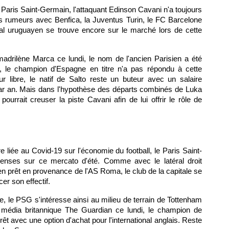
e Paris Saint-Germain, l'attaquant Edinson Cavani n'a toujours
s rumeurs avec Benfica, la Juventus Turin, le FC Barcelone
ional uruguayen se trouve encore sur le marché lors de cette
madrilène Marca ce lundi, le nom de l'ancien Parisien a été
nt, le champion d'Espagne en titre n'a pas répondu à cette
ur libre, le natif de Salto reste un buteur avec un salaire
 par an. Mais dans l'hypothèse des départs combinés de Luka
ourrait creuser la piste Cavani afin de lui offrir le rôle de
re liée au Covid-19 sur l'économie du football, le Paris Saint-
penses sur ce mercato d'été. Comme avec le latéral droit
n prêt en provenance de l'AS Roma, le club de la capitale se
cer son effectif.
 le PSG s'intéresse ainsi au milieu de terrain de Tottenham
du média britannique The Guardian ce lundi, le champion de
êt avec une option d'achat pour l'international anglais. Reste