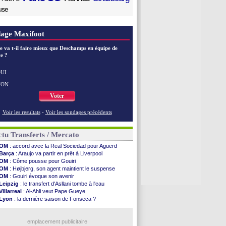
use
age Maxifoot
e va t-il faire mieux que Deschamps en équipe de
e ?
UI
NON
Voter
Voir les resultats
-
Voir les sondages précédents
tu Transferts / Mercato
OM
: accord avec la Real Sociedad pour Aguerd
Barça
: Araujo va partir en prêt à Liverpool
OM
: Côme pousse pour Gouiri
OM
: Højbjerg, son agent maintient le suspense
OM
: Gouiri évoque son avenir
Leipzig
: le transfert d'Asllani tombe à l'eau
Villarreal
: Al-Ahli veut Pape Gueye
Lyon
: la dernière saison de Fonseca ?
OM
: un nouveau prétendant pour Højbjerg
Brest
: un gardien norvégien en approche ?
Nice
: Kevin Carlos va partir en Italie
emplacement publicitaire