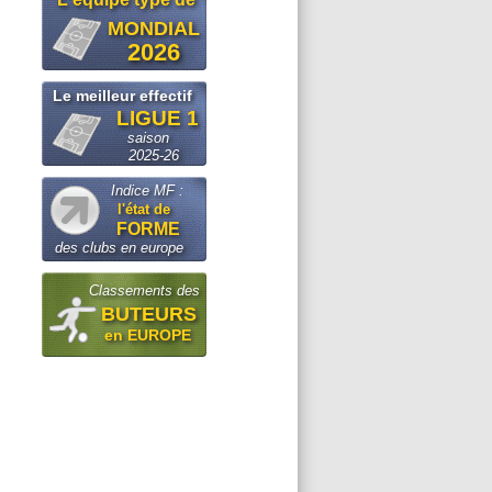
MONDIAL
2026
Le meilleur effectif
LIGUE 1
saison
2025-26
Indice MF :
l'état de
FORME
des clubs en europe
Classements des
BUTEURS
en EUROPE