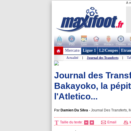
A r
OM
PSG
Lyon
Lille
Monaco
Chelsea
Ma
+ de clubs
Mercato
Ligue 1
L2/Coupes
Etran
Actualité
|
Journal des Transferts
|
Tab
Journal des Transf
Bakayoko, la pépit
l'Atletico...
Par
Damien Da Silva
-
Journal Des Transferts, M
Taille du texte:
Email
I