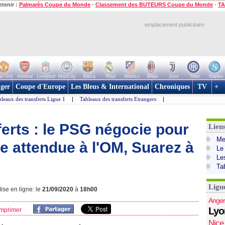
etenir :
Palmarès Coupe du Monde
-
Classement des BUTEURS Coupe du Monde
-
TA
emplacement publicitaire
n Utd
Arsenal
Liverpool
ManCity
Barca
Real
Atletico
Milan
Juve
Inter
Naples
ger
Coupe d'Europe
Les Bleus & International
Chroniques
TV
+
leaux des transferts Ligue 1
|
Tableaux des transferts Etrangers
|
erts : le PSG négocie pour
Lien
Mer
e attendue à l'OM, Suarez à
Le
Le
Ta
Ligu
ise en ligne: le
21/09/2020
à
18h00
Anger
Lyo
mprimer
Nice