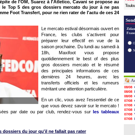
pite de l'OM, Suarez à l'Atletico, Cavani se propose au
Toulo
ici le Top 5 des gros dossiers mercato du jour à ne pas
e Foot Transfert, pour ne rien rater de l'actu de ces 24
Sond
Le mercato estival désormais ouvert en
Zidan
Franc
France, les clubs s'activent pour
préparer leur effectif en vue de la
O
saison prochaine. Du lundi au samedi à
18h, Maxifoot vous propose
quotidiennement le best of des plus
gros dossiers mercato et le résumé
des principales informations de ces
dernières 24 heures, avec les
Ac
transferts officiels et les rumeurs
08/08
méritant une attention particulière.
08/08
08/08
En un clic, vous avez l'essentiel de ce
07/08
que vous devez savoir sur le mercato !
07/08
07/08
assées par date ou par club, rendez-vous sur
les tableaux
07/08
07/08
07/08
07/08
dossiers du jour qu'il ne fallait pas rater
07/08