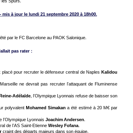
e les Spurs.
 mis à jour le lundi 21 septembre 2020 à 18h00.
rêté par le FC Barcelone au PAOK Salonique.
llait pas rater :
x placé pour recruter le défenseur central de Naples
Kalidou
arseille ne devrait pas recruter l'attaquant de Fluminense
 Reine-Adélaïde
, l'Olympique Lyonnais refuse de baisser son
ur polyvalent
Mohamed Simakan
a été estimé à 20 M€ par
de l'Olympique Lyonnais
Joachim Andersen
.
tral de l'AS Saint-Etienne
Wesley Fofana
.
r
craint des départs majeurs dans son équipe.