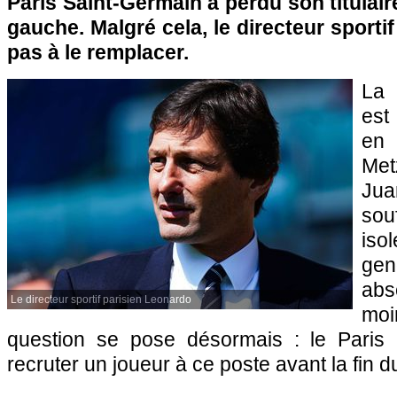
Paris Saint-Germain a perdu son titulair
gauche. Malgré cela, le directeur sport
pas à le remplacer.
La 
est
en 
Met
Jua
sou
iso
gen
ab
Le directeur sportif parisien Leonardo
mo
question se pose désormais : le Paris S
recruter un joueur à ce poste avant la fin 