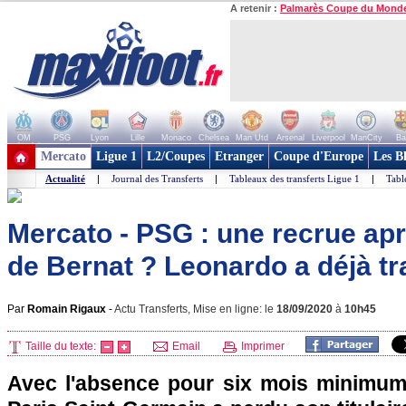
A retenir :
Palmarès Coupe du Mond
OM
PSG
Lyon
Lille
Monaco
Chelsea
Man Utd
Arsenal
Liverpool
ManCity
Ba
+ de clubs
Mercato
Ligue 1
L2/Coupes
Etranger
Coupe d'Europe
Les B
Actualité
|
Journal des Transferts
|
Tableaux des transferts Ligue 1
|
Tabl
Mercato - PSG : une recrue apr
de Bernat ? Leonardo a déjà t
Par
Romain Rigaux
-
Actu Transferts, Mise en ligne: le
18/09/2020
à
10h45
Taille du texte:
Email
Imprimer
Avec l'absence pour six mois minimum