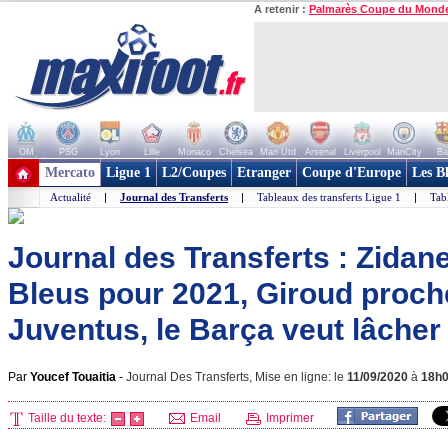
A retenir :
Palmarès Coupe du Mond
OM
PSG
Lyon
Lille
Monaco
Chelsea
Man Utd
Arsenal
Liverpool
ManCity
Ba
+ de clubs
Mercato
Ligue 1
L2/Coupes
Etranger
Coupe d'Europe
Les B
Actualité
|
Journal des Transferts
|
Tableaux des transferts Ligue 1
|
Tab
Journal des Transferts : Zidane
Bleus pour 2021, Giroud proch
Juventus, le Barça veut lâcher 
Par
Youcef Touaitia
-
Journal Des Transferts, Mise en ligne: le
11/09/2020
à
18h
Taille du texte:
Email
Imprimer