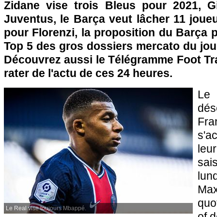
Zidane vise trois Bleus pour 2021, G
Juventus, le Barça veut lâcher 11 joue
pour Florenzi, la proposition du Barça p
Top 5 des gros dossiers mercato du jou
Découvrez aussi le Télégramme Foot Tra
rater de l'actu de ces 24 heures.
Le
dé
Fr
s'a
leur
sai
lun
Max
quo
Le Real vise toujours Mbappé.
of 