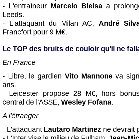
- L'entraîneur
Marcelo Bielsa
a prolongé
Leeds.
- L'attaquant du Milan AC,
André Silv
Francfort pour 9 M€.
Le TOP des bruits de couloir qu'il ne falla
En France
- Libre, le gardien
Vito Mannone
va sign
ans.
- Leicester propose 28 M€, hors bonus
central de l'ASSE,
Wesley Fofana
.
A l'étranger
- L'attaquant
Lautaro Martinez
ne devrait p
- L'Inter vise le milieu de Fulham,
Jean-Mic