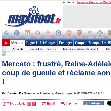
A retenir :
Palmarès Coupe du Mond
OM
PSG
Lyon
Lille
Monaco
Chelsea
Man Utd
Arsenal
Liverpool
ManCity
Ba
+ de clubs
Mercato
Ligue 1
L2/Coupes
Etranger
Coupe d'Europe
Les B
Actualité
|
Journal des Transferts
|
Tableaux des transferts Ligue 1
|
Tabl
Mercato : frustré, Reine-Adéla
coup de gueule et réclame son 
!
Par
Damien Da Silva
-
Actu Transferts, Mise en ligne: le
01/09/2020
à
19h14
Taille du texte:
Email
Imprimer