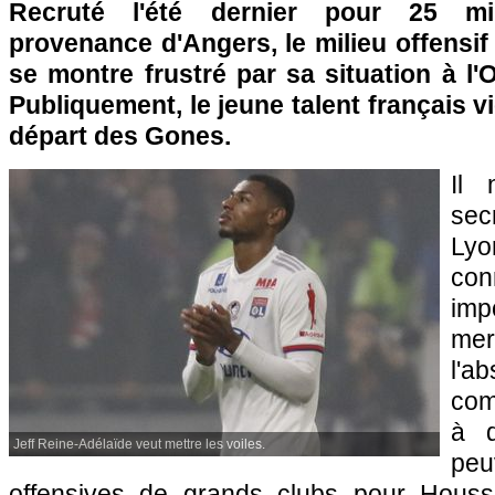
Recruté l'été dernier pour 25 mi
provenance d'Angers, le milieu offensif
se montre frustré par sa situation à l
Publiquement, le jeune talent français v
départ des Gones.
Il 
se
Ly
con
im
me
l'
com
à d
Jeff Reine-Adélaïde veut mettre les voiles.
peu
offensives de grands clubs pour Hous