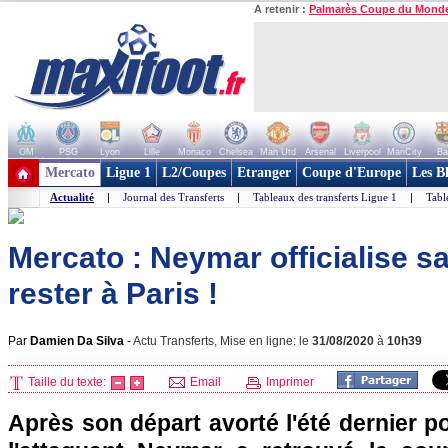
A retenir :
Palmarès Coupe du Mond
OM
PSG
Lyon
Lille
Monaco
Chelsea
Man Utd
Arsenal
Liverpool
ManCity
Ba
+ de clubs
Mercato
Ligue 1
L2/Coupes
Etranger
Coupe d'Europe
Les B
Actualité
|
Journal des Transferts
|
Tableaux des transferts Ligue 1
|
Tabl
Mercato : Neymar officialise s
rester à Paris !
Par
Damien Da Silva
-
Actu Transferts, Mise en ligne: le
31/08/2020
à
10h39
Taille du texte:
Email
Imprimer
Après son départ avorté l'été dernier p