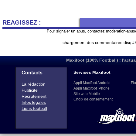
REAGISSEZ :
Pour signaler un abus, contactez
moderation-abus
chargement des commentaires disqUS 
Maxifoot (100% Football) : l'actua
Services Maxifoot
Contacts
Appli Maxifoot Android
Flu
La rédaction
Appli Maxifoot iPhone
Publicité
Site web Mobile
Recrutement
Choix de consentement
Infos légales
Liens football