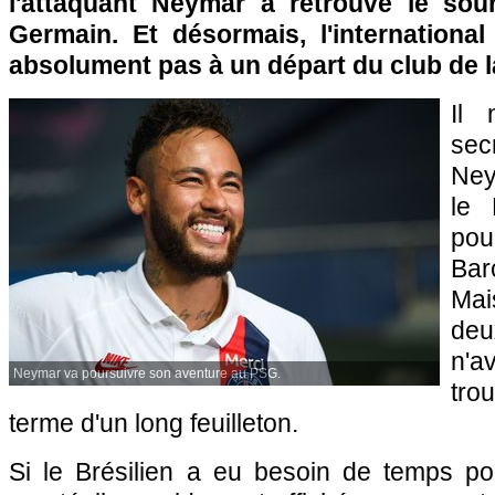
l'attaquant Neymar a retrouvé le sour
Germain. Et désormais, l'international
absolument pas à un départ du club de la
Il 
se
Ney
le 
pou
Bar
Mai
de
n'a
Neymar va poursuivre son aventure au PSG.
tro
terme d'un long feuilleton.
Si le Brésilien a eu besoin de temps po