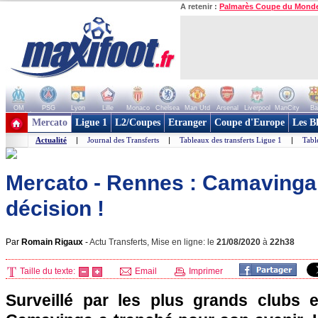
A retenir :
Palmarès Coupe du Mond
OM
PSG
Lyon
Lille
Monaco
Chelsea
Man Utd
Arsenal
Liverpool
ManCity
Ba
+ de clubs
Mercato
Ligue 1
L2/Coupes
Etranger
Coupe d'Europe
Les B
Actualité
|
Journal des Transferts
|
Tableaux des transferts Ligue 1
|
Tabl
Mercato - Rennes : Camavinga
décision !
Par
Romain Rigaux
-
Actu Transferts, Mise en ligne: le
21/08/2020
à
22h38
Taille du texte:
Email
Imprimer
Surveillé par les plus grands clubs 