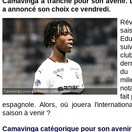
Camavinga a tranché pour son avenir. 
a annoncé son choix ce vendredi.
Rév
sa
Edu
sui
clu
der
du 
mi
no
Camavinga jouera à Rennes cette saison
fait
espagnole. Alors, où jouera l'internation
saison à venir ?
Camavinga catégorique pour son avenir