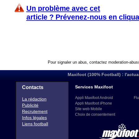
Un problème avec cet
article ? Prévenez-nous en cliqua
Pour signaler un abus, contactez
moderation-abus
Maxifoot (100% Football) : l'actua
Services Maxifoot
Contacts
Appli Maxifoot Android
Flu
La rédaction
Appli Maxifoot iPhone
Publicité
Site web Mobile
Recrutement
Choix de consentement
Infos légales
Liens football