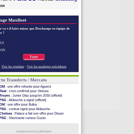
use
age Maxifoot
e va t-il faire mieux que Deschamps en équipe de
e ?
UI
NON
Voter
Voir les resultats
-
Voir les sondages précédents
tu Transferts / Mercato
OM
: une offre refusée pour Aguerd
Real
: c'est confirmé pour Vinicius
Troyes
: Junior Diaz jusqu'en 2030 (officiel)
PSG
: Akliouche a signé (officiel)
OM
: une offre pour Bulka
PSG
: contrat signé pour Akliouche
Chelsea
: Palace a fait son offre pour Disasi
PSG
: l'étonnante rumeur Gusto
Bologne
: Dallinga est sur le marché
OM
: accord trouvé avec Man City pour Rulli
OM
: Medina vers Leverkusen pour 25 M€
emplacement publicitaire