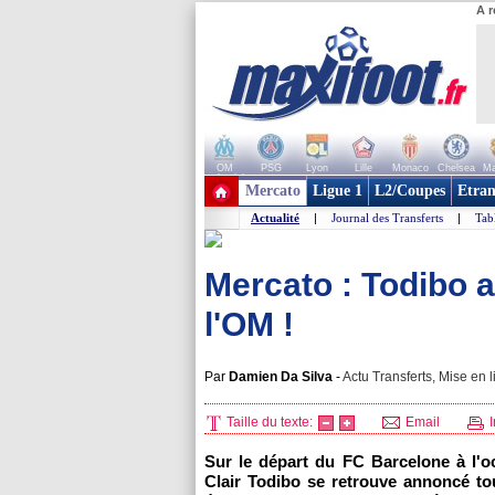
A r
OM
PSG
Lyon
Lille
Monaco
Chelsea
Ma
+ de clubs
Mercato
Ligue 1
L2/Coupes
Etran
Actualité
|
Journal des Transferts
|
Tab
Mercato : Todibo 
l'OM !
Par
Damien Da Silva
-
Actu Transferts, Mise en l
Taille du texte:
Email
I
Sur le départ du FC Barcelone à l'o
Clair Todibo se retrouve annoncé to