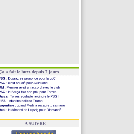
Uruguay
: Forlan nommé sélectionneur (officiel)
Séville
: Juanlu signe à Bournemouth (officiel)
Real
: Diomandé pour 140 M€ ! (officiel)
Man City
: Rodri préfère le Barça au Real !
Voir toutes les brèves
Ça a fait le buzz depuis 7 jours
PSG
: Dupraz se prononce pour la LdC
PSG
: c'est bouclé pour Akliouche !
OM
: Meunier avait un accord avec le club
PSG
: le Barça fixe son prix pour Torres
Barça
: Torres souhaite rejoindre le PSG !
FIFA
: Infantino sollicite Trump
Argentine
: quand Medina recadre... sa mère
Real
: le démenti de Leipzig pour Diomandé
OM
: Paixão attire un 2e club anglais
FIFA
: le conseiller d'Infantino démissionne !
A SUIVRE
L'equipe type de