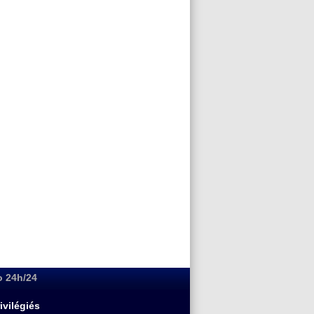
o 24h/24
ivilégiés