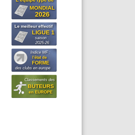
MONDIAL
2026
Le meilleur effectif
LIGUE 1
saison
2025-26
Indice MF :
l'état de
FORME
des clubs en europe
Classements des
BUTEURS
en EUROPE