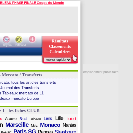
BLEAU PHASE FINALE Coupe du Monde
Résultats
Bayern
Dortmund
Classements
Calendriers
emplacement publicitaire
s Mercato / Transferts
cato, tous les articles transferts
 Journal des Transferts
s Tableaux mercato de L1
bleaux mercato Europe
e 1 - les fiches CLUB
Lille
Lens
s
Auxerre
Lorient
Brest
Le Havre
n
Marseille
Monaco
Nantes
Metz
Paris SG
Rennes
Strasbourg
Paris FC