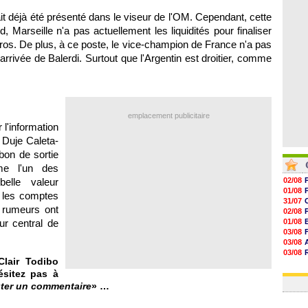
06/08
06/08
ait déjà été présenté dans le viseur de l'OM. Cependant, cette
06/08
, Marseille n'a pas actuellement les liquidités pour finaliser
06/08
euros. De plus, à ce poste, le vice-champion de France n'a pas
arrivée de Balerdi. Surtout que l'Argentin est droitier, comme
emplacement publicitaire
 l'information
 Duje Caleta-
bon de sortie
me l'un des
elle valeur
02/08
01/08
r les comptes
31/07
 rumeurs ont
02/08
ur central de
01/08
03/08
03/08
03/08
lair Todibo
03/08
ésitez pas à
31/07
ter un commentaire
» …