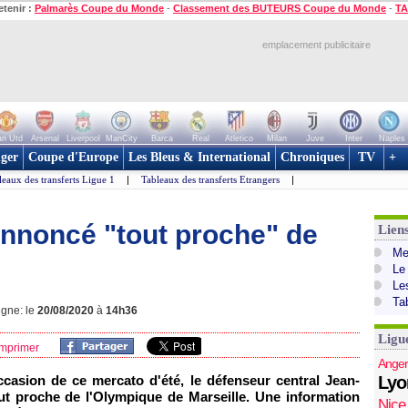
etenir :
Palmarès Coupe du Monde
-
Classement des BUTEURS Coupe du Monde
-
TA
emplacement publicitaire
n Utd
Arsenal
Liverpool
ManCity
Barca
Real
Atletico
Milan
Juve
Inter
Naples
ger
Coupe d'Europe
Les Bleus & International
Chroniques
TV
+
leaux des transferts Ligue 1
|
Tableaux des transferts Etrangers
|
annoncé "tout proche" de
Lien
Mer
Le
Le
Ta
igne: le
20/08/2020
à
14h36
Ligu
mprimer
Anger
ccasion de ce mercato d'été, le défenseur central Jean-
Lyo
ut proche de l'Olympique de Marseille. Une information
Nice