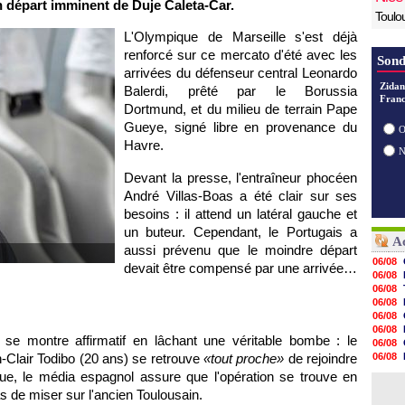
n départ imminent de Duje Caleta-Car.
Toulo
L'Olympique de Marseille s'est déjà
renforcé sur ce mercato d'été avec les
Sond
arrivées du défenseur central Leonardo
Zidan
Balerdi, prêté par le Borussia
Franc
Dortmund, et du milieu de terrain Pape
Gueye, signé libre en provenance du
O
Havre.
Devant la presse, l'entraîneur phocéen
André Villas-Boas a été clair sur ses
besoins : il attend un latéral gauche et
un buteur. Cependant, le Portugais a
Ac
aussi prévenu que le moindre départ
06/08
devait être compensé par une arrivée…
06/08
06/08
06/08
06/08
06/08
t se montre affirmatif en lâchant une véritable bombe : le
06/08
-Clair Todibo (20 ans) se retrouve
«tout proche»
de rejoindre
06/08
06/08
ue, le média espagnol assure que l'opération se trouve en
06/08
s de miser sur l'ancien Toulousain.
06/08