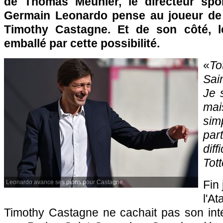
de Thomas Meunier, le directeur spor
Germain Leonardo pense au joueur de 
Timothy Castagne. Et de son côté, 
emballé par cette possibilité.
«
To
Sai
Je s
mai
sim
pa
dif
Tot
Fin 
Leonardo avance ses pions pour Castagne.
l'
Timothy Castagne ne cachait pas son inté