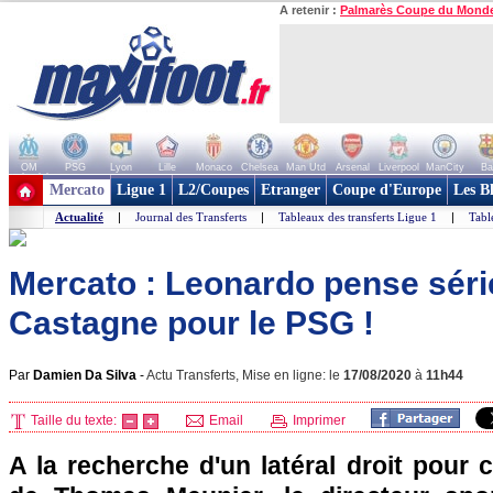
A retenir :
Palmarès Coupe du Mond
OM
PSG
Lyon
Lille
Monaco
Chelsea
Man Utd
Arsenal
Liverpool
ManCity
Ba
+ de clubs
Mercato
Ligue 1
L2/Coupes
Etranger
Coupe d'Europe
Les B
Actualité
|
Journal des Transferts
|
Tableaux des transferts Ligue 1
|
Tabl
Mercato : Leonardo pense sér
Castagne pour le PSG !
Par
Damien Da Silva
-
Actu Transferts, Mise en ligne: le
17/08/2020
à
11h44
Taille du texte:
Email
Imprimer
A la recherche d'un latéral droit pour