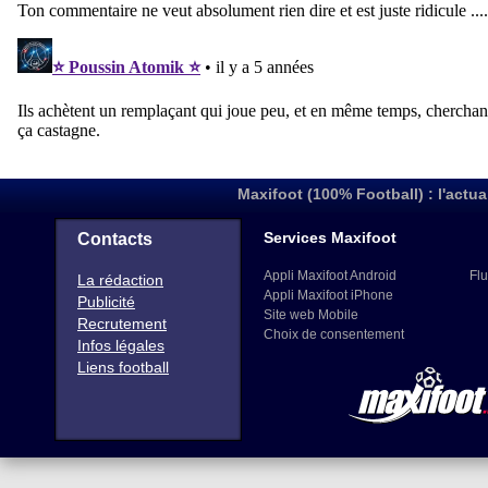
Maxifoot (100% Football) : l'actua
Services Maxifoot
Contacts
Appli Maxifoot Android
Flu
La rédaction
Appli Maxifoot iPhone
Publicité
Site web Mobile
Recrutement
Choix de consentement
Infos légales
Liens football