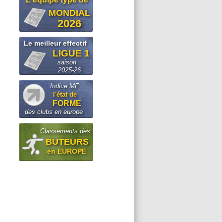
MONDIAL
2026
Le meilleur effectif
LIGUE 1
saison
2025-26
Indice MF :
l'état de
FORME
des clubs en europe
Classements des
BUTEURS
en EUROPE