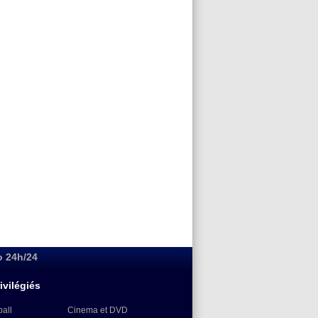
o 24h/24
ivilégiés
ball
Cinema et DVD