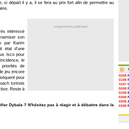
si départ il y a, il se fera au prix fort afin de permettre au
06/08
06/08
ière.
06/08
06/08
emplacement publicitaire
rès intéressé
ynamiser son
as par Karim
t état d'une
lus Isco pour
ncidence, le
 priorités de
de jeu encore
02/08
nséquent pour
01/08
oach turinois
31/07
ctive. Reste à
02/08
01/08
03/08
03/08
ifier Dybala ? N'hésitez pas à réagir et à débattre dans la
03/08
03/08
31/07