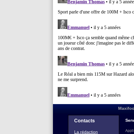
Maxifoo
Serv
Contacts
Appli
La rédaction