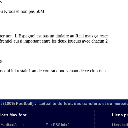
t (100% Football) : l'actualité du foot, des transferts et du mercat
ices Maxifoot
Liens pr
 Maxifoot Android
Flux RSS info foot
Liens foot