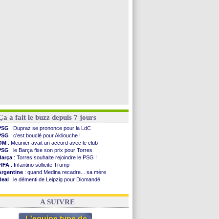
PSG
: contrat signé pour Akliouche
Chelsea
: Palace a fait son offre pour Disasi
PSG
: l'étonnante rumeur Gusto
Bologne
: Dallinga est sur le marché
Voir toutes les brèves
Ça a fait le buzz depuis 7 jours
PSG
: Dupraz se prononce pour la LdC
PSG
: c'est bouclé pour Akliouche !
OM
: Meunier avait un accord avec le club
PSG
: le Barça fixe son prix pour Torres
Barça
: Torres souhaite rejoindre le PSG !
FIFA
: Infantino sollicite Trump
Argentine
: quand Medina recadre... sa mère
Real
: le démenti de Leipzig pour Diomandé
OM
: Paixão attire un 2e club anglais
FIFA
: le conseiller d'Infantino démissionne !
A SUIVRE
L'equipe type de