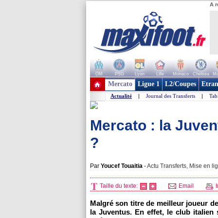
A r
OM
PSG
Lyon
Lille
Monaco
Chelsea
Ma
+ de clubs
Mercato
Ligue 1
L2/Coupes
Etran
Actualité
|
Journal des Transferts
|
Tab
Mercato : la Juven
?
Par
Youcef Touaitia
-
Actu Transferts, Mise en li
Taille du texte:
Email
I
Malgré son titre de meilleur joueur d
la Juventus. En effet, le club italien 