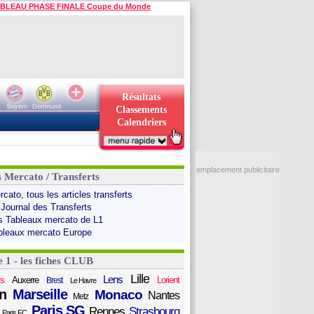
BLEAU PHASE FINALE Coupe du Monde
Résultats
Bayern
Dortmund
Classements
Calendriers
emplacement publicitaire
s Mercato / Transferts
cato, tous les articles transferts
 Journal des Transferts
s Tableaux mercato de L1
bleaux mercato Europe
e 1 - les fiches CLUB
Lille
Lens
s
Auxerre
Lorient
Brest
Le Havre
n
Marseille
Monaco
Nantes
Metz
Paris SG
Rennes
Strasbourg
Paris FC