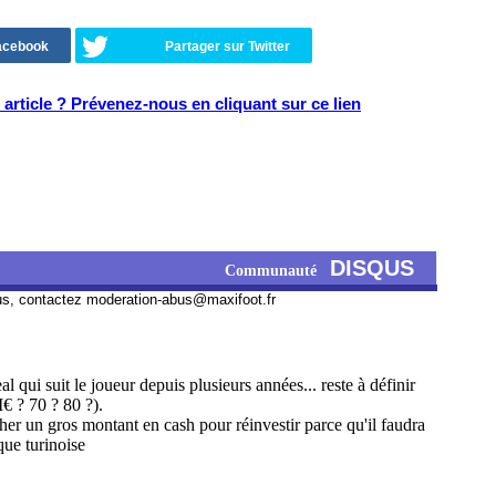
Facebook
Partager sur Twitter
article ? Prévenez-nous en cliquant sur ce lien
DISQUS
Communauté
us, contactez
moderation-abus@maxifoot.fr