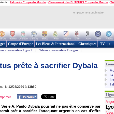
etenir :
Palmarès Coupe du Monde
-
Classement des BUTEURS Coupe du Monde
-
TA
emplacement publicitaire
n Utd
Arsenal
Liverpool
ManCity
Barca
Real
Atletico
Milan
Juve
Inter
Naples
ger
Coupe d'Europe
Les Bleus & International
Chroniques
TV
+
leaux des transferts Ligue 1
|
Tableaux des transferts Etrangers
|
tus prête à sacrifier Dybala
Lien
Mer
Le
Le
Ta
gne: le
12/08/2020
à
13h50
Ligu
mprimer
Anger
e Serie A, Paulo Dybala pourrait ne pas être conservé par
Lyo
serait prêt à sacrifier l'attaquant argentin en cas d'offre
Nice