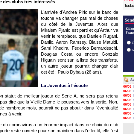
e des clubs très intéressés.
Toulo
L'arrivée d'Andrea Pirlo sur le banc de
touche va changer pas mal de choses
Sond
du côté de la Juventus. Alors que
Zidan
Miralem Pjanic est parti et qu'Arthur va
Franc
venir le remplacer, que Daniele Rugani,
Danilo, Aaron Ramsey, Blaise Matuidi,
O
Sami Khedira, Federico Bernardeschi,
Douglas Costa ou encore Gonzalo
Higuain sont sur la liste des transferts,
un autre joueur pourrait changer d'air
cet été : Paulo Dybala (26 ans).
Ac
La Juventus à l'écoute
06/08
06/08
son statut de meilleur joueur de Serie A, ne sera pas retenu
06/08
06/08
 pas dire que la Vieille Dame le poussera vers la sortie. Non.
06/08
 de nombreux mois, pourrait ne pas aboutir dans l'éventualité
06/08
nes à venir.
06/08
06/08
06/08
ise du coronavirus a un énorme impact dans ce choix du club
06/08
porte reste ouverte pour son maintien dans l'effectif, elle l'est
06/08