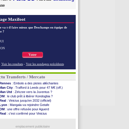
use
age Maxifoot
e va t-il faire mieux que Deschamps en équipe de
e ?
UI
NON
Voter
Voir les resultats
-
Voir les sondages précédents
tu Transferts / Mercato
Rennes
: Embolo a des pistes alléchantes
Man City
: Trafford à Leeds pour 47 M€ (off.)
Man Utd
: Zirkzee vers la Juventus ?
OM
: le club prêt à libérer Kondogbia ?
Real
: Vinicius jusqu'en 2032 (officiel)
Lyon
: Mangala va rejoindre Getafe
OM
: une offre refusée pour Aguerd
Real
: c'est confirmé pour Vinicius
Troyes
: Junior Diaz jusqu'en 2030 (officiel)
PSG
: Akliouche a signé (officiel)
OM
: une offre pour Bulka
emplacement publicitaire