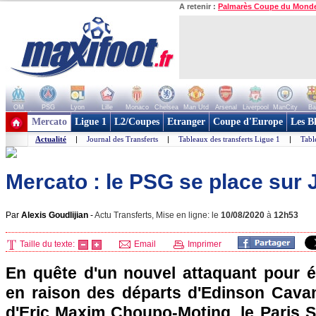
A retenir :
Palmarès Coupe du Mond
OM
PSG
Lyon
Lille
Monaco
Chelsea
Man Utd
Arsenal
Liverpool
ManCity
Ba
+ de clubs
Mercato
Ligue 1
L2/Coupes
Etranger
Coupe d'Europe
Les B
Actualité
|
Journal des Transferts
|
Tableaux des transferts Ligue 1
|
Tabl
Mercato : le PSG se place sur
Par
Alexis Goudlijian
-
Actu Transferts, Mise en ligne: le
10/08/2020
à
12h53
Taille du texte:
Email
Imprimer
En quête d'un nouvel attaquant pour é
en raison des départs d'Edinson Cava
d'Eric Maxim Choupo-Moting, le Paris 