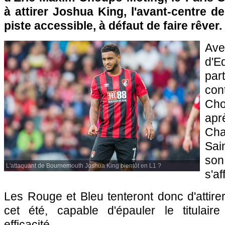
à attirer Joshua King, l'avant-centre 
piste accessible, à défaut de faire rêver.
Av
d'E
par
con
Cho
ap
Ch
Sai
son
L'attaquant de Bournemouth Joshua King bientôt en L1 ?
s'aff
Les Rouge et Bleu tenteront donc d'attire
cet été, capable d'épauler le titulair
efficacité.