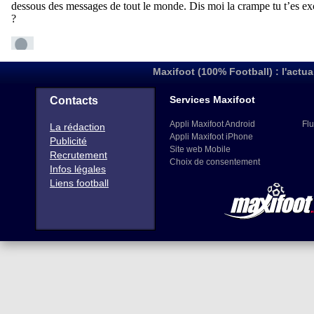
Maxifoot (100% Football) : l'actua
Services Maxifoot
Contacts
Appli Maxifoot Android
Flu
La rédaction
Appli Maxifoot iPhone
Publicité
Site web Mobile
Recrutement
Choix de consentement
Infos légales
Liens football