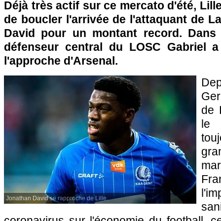
Déjà très actif sur ce mercato d'été, Lil
de boucler l'arrivée de l'attaquant de 
David pour un montant record. Dans
défenseur central du LOSC Gabriel a
l'approche d'Arsenal.
De
Ger
de 
le
tou
gra
mar
Fr
l'i
Jonathan David se rapproche de Lille.
sa
coronavirus sur l'économie du football, 