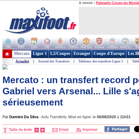
A retenir :
Palmarès Coupe du Mond
OM
PSG
Lyon
Lille
Monaco
Chelsea
Man Utd
Arsenal
Liverpool
ManCity
Ba
+ de clubs
Mercato
Ligue 1
L2/Coupes
Etranger
Coupe d'Europe
Les B
Actualité
|
Journal des Transferts
|
Tableaux des transferts Ligue 1
|
Tabl
Mercato : un transfert record 
Gabriel vers Arsenal... Lille s'a
sérieusement
Par
Damien Da Silva
-
Actu Transferts, Mise en ligne: le
06/08/2020
à
11h31
Taille du texte:
Email
Imprimer