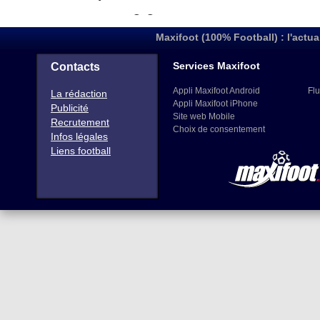
Maxifoot (100% Football) : l'actua
Services Maxifoot
Contacts
Appli Maxifoot Android
Flu
La rédaction
Appli Maxifoot iPhone
Publicité
Site web Mobile
Recrutement
Choix de consentement
Infos légales
Liens football