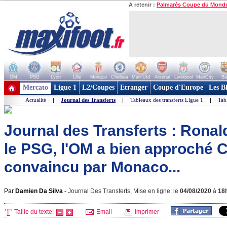
A retenir :
Palmarès Coupe du Mond
OM
PSG
Lyon
Lille
Monaco
Chelsea
Man Utd
Arsenal
Liverpool
ManCity
Ba
+ de clubs
Mercato
Ligue 1
L2/Coupes
Etranger
Coupe d'Europe
Les B
Actualité
|
Journal des Transferts
|
Tableaux des transferts Ligue 1
|
Tab
Journal des Transferts : Ronal
le PSG, l'OM a bien approché 
convaincu par Monaco...
Par
Damien Da Silva
-
Journal Des Transferts, Mise en ligne: le
04/08/2020
à
18
Taille du texte:
Email
Imprimer