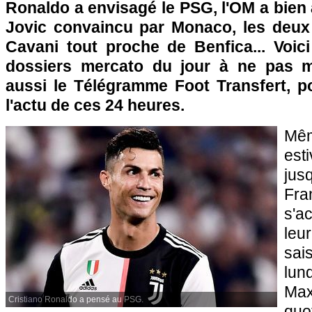
Ronaldo a envisagé le PSG, l'OM a bien
Jovic convaincu par Monaco, les deux p
Cavani tout proche de Benfica... Voic
dossiers mercato du jour à ne pas 
aussi le Télégramme Foot Transfert, po
l'actu de ces 24 heures.
Mê
est
ju
Fr
s'a
leur
sai
lun
Max
Cristiano Ronaldo a pensé au PSG.
quo