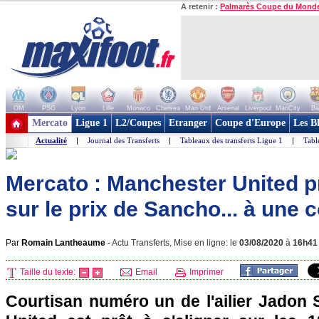
A retenir :
Palmarès Coupe du Mond
OM
PSG
Lyon
Lille
Monaco
Chelsea
Man Utd
Arsenal
Liverpool
ManCity
Ba
+ de clubs
Mercato
Ligue 1
L2/Coupes
Etranger
Coupe d'Europe
Les B
Actualité
|
Journal des Transferts
|
Tableaux des transferts Ligue 1
|
Tabl
Mercato : Manchester United pr
sur le prix de Sancho... à une 
Par
Romain Lantheaume
-
Actu Transferts, Mise en ligne: le
03/08/2020
à
16h41
Taille du texte:
Email
Imprimer
Courtisan numéro un de l'ailier Jadon