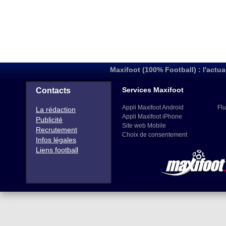
Maxifoot (100% Football) : l'actua
Services Maxifoot
Contacts
Appli Maxifoot Android
Flu
La rédaction
Appli Maxifoot iPhone
Publicité
Site web Mobile
Recrutement
Choix de consentement
Infos légales
Liens football