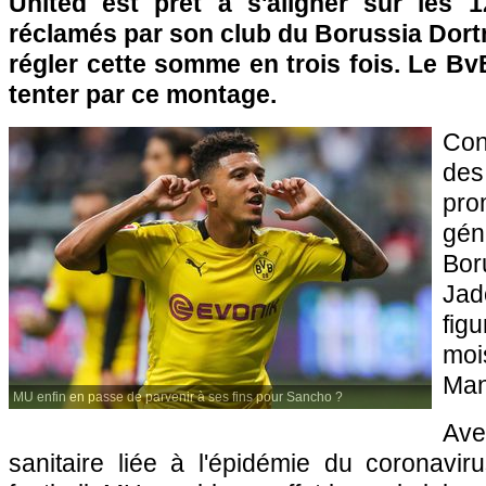
United est prêt à s'aligner sur les 1
réclamés par son club du Borussia Dort
régler cette somme en trois fois. Le BvB
tenter par ce montage.
Con
des
pr
gén
Bo
Jad
fig
moi
Man
MU enfin en passe de parvenir à ses fins pour Sancho ?
Ave
sanitaire liée à l'épidémie du coronavir