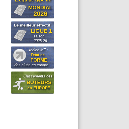
MONDIAL
2026
Le meilleur effectif
LIGUE 1
saison
2025-26
Indice MF :
l'état de
FORME
des clubs en europe
Classements des
BUTEURS
en EUROPE