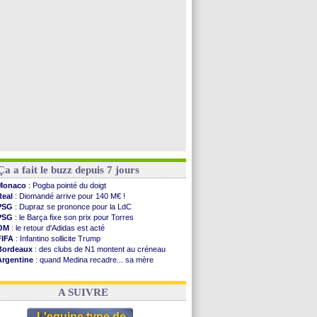
OM
: accord avec la Real Sociedad pour Aguerd
Barça
: Araujo va partir en prêt à Liverpool
OM
: Côme pousse pour Gouiri
OM
: Højbjerg, son agent maintient le suspense
Voir toutes les brèves
Ça a fait le buzz depuis 7 jours
Monaco
: Pogba pointé du doigt
Real
: Diomandé arrive pour 140 M€ !
PSG
: Dupraz se prononce pour la LdC
PSG
: le Barça fixe son prix pour Torres
OM
: le retour d'Adidas est acté
FIFA
: Infantino sollicite Trump
Bordeaux
: des clubs de N1 montent au créneau
Argentine
: quand Medina recadre... sa mère
Real
: le démenti de Leipzig pour Diomandé
OM
: Paixão attire un 2e club anglais
A SUIVRE
L'equipe type de