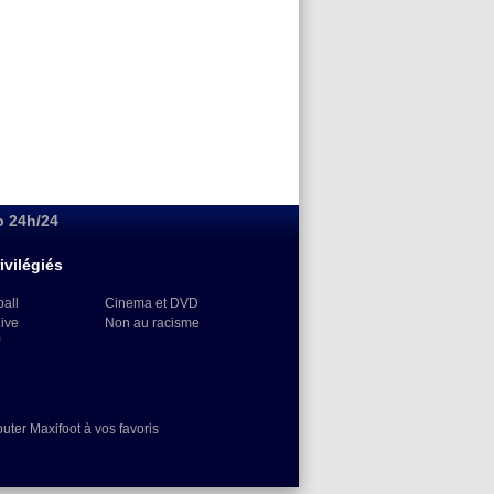
o 24h/24
ivilégiés
ball
Cinema et DVD
Live
Non au racisme
)
outer Maxifoot à vos favoris