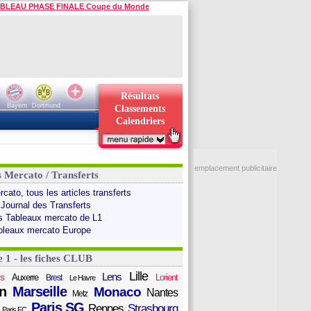
BLEAU PHASE FINALE Coupe du Monde
Résultats
Bayern
Dortmund
Classements
Calendriers
emplacement publicitaire
s Mercato / Transferts
cato, tous les articles transferts
 Journal des Transferts
s Tableaux mercato de L1
bleaux mercato Europe
e 1 - les fiches CLUB
Lille
Lens
s
Auxerre
Lorient
Brest
Le Havre
n
Marseille
Monaco
Nantes
Metz
Paris SG
Rennes
Strasbourg
Paris FC