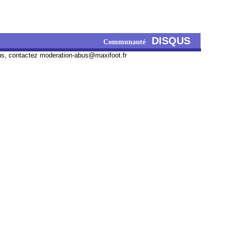
DISQUS
Communauté
us, contactez
moderation-abus@maxifoot.fr