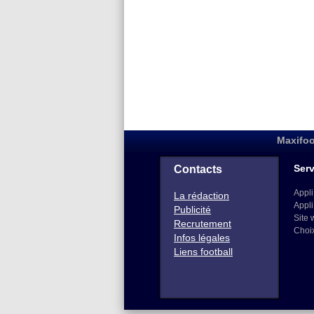
Maxifoo
Serv
Contacts
Appli
La rédaction
Appli
Publicité
Site 
Recrutement
Choi
Infos légales
Liens football