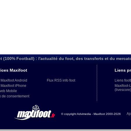
t (100% Football) : l'actualité du foot, des transferts et du mercat
ices Maxifoot
Liens pr
 Maxifoot Android
Flux RSS info foot
Liens foot
 Maxifoot iPhone
Maxifoot-
(livescore
web Mobile
x de consentement
Aj
© copyright Advimedia - Maxifoot 2000-2026