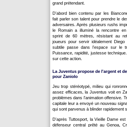
grand prétendant.
D'abord bien contenu par les Biancone
fait parler son talent pour prendre le d
adversaires. Après plusieurs rushs imp
le Romain a illuminé la rencontre en 
sprint de 60 mètres, résistant au ret
joueurs pour servir idéalement Diego 
subtile passe dans l'espace sur le tr
Puissance, rapidité, justesse technique..
sur cette action.
La Juventus propose de l'argent et d
pour Zaniolo
Jeu trop stéréotypé, milieu qui ronronne
assez efficaces, la Juventus voit en Zan
problèmes dans l'animation offensive. Tr
capitale leur a envoyé un nouveau signa
qui sont parvenus à blinder rapidement s
D'après Tuttosport, la Vieille Dame est
défenseur central prêté au Genoa, Cri