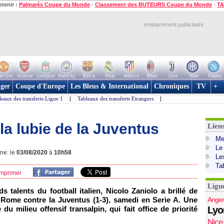
etenir :
Palmarès Coupe du Monde
-
Classement des BUTEURS Coupe du Monde
-
TA
emplacement publicitaire
n Utd
Arsenal
Liverpool
ManCity
Barca
Real
Atletico
Milan
Juve
Inter
Naples
ger
Coupe d'Europe
Les Bleus & International
Chroniques
TV
+
leaux des transferts Ligue 1
|
Tableaux des transferts Etrangers
|
la lubie de la Juventus
Lien
Mer
Le
gne: le
03/08/2020
à
10h58
Le
Ta
mprimer
Ligu
talents du football italien, Nicolo Zaniolo a brillé de
AS Rome contre la Juventus (1-3), samedi en Serie A. Une
Anger
du milieu offensif transalpin, qui fait office de priorité
Lyo
Nice