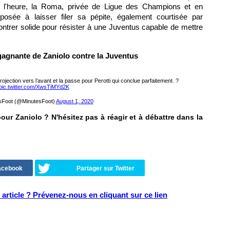
r l'heure, la Roma, privée de Ligue des Champions et en
isposée à laisser filer sa pépite, également courtisée par
ntrer solide pour résister à une Juventus capable de mettre
gagnante de Zaniolo contre la Juventus
ojection vers l’avant et la passe pour Perotti qui conclue parfaitement. ?
pic.twitter.com/XwsTiMYd2K
sFoot (@MinutesFoot)
August 1, 2020
pour Zaniolo ? N'hésitez pas à réagir et à débattre dans la
Facebook
Partager sur Twitter
article ? Prévenez-nous en cliquant sur ce lien