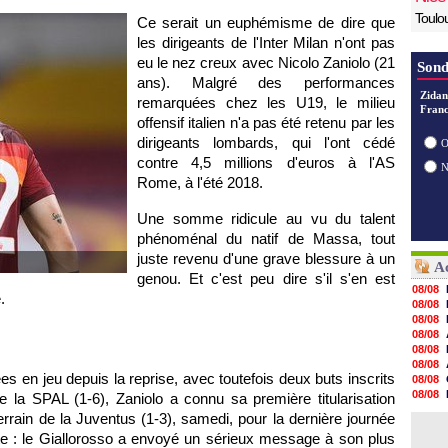
Toulo
Ce serait un euphémisme de dire que
les dirigeants de l'Inter Milan n'ont pas
eu le nez creux avec Nicolo Zaniolo (21
Sond
ans). Malgré des performances
Zidan
remarquées chez les U19, le milieu
Franc
offensif italien n'a pas été retenu par les
dirigeants lombards, qui l'ont cédé
O
contre 4,5 millions d'euros à l'AS
Rome, à l'été 2018.
Une somme ridicule au vu du talent
phénoménal du natif de Massa, tout
juste revenu d'une grave blessure à un
Ac
genou. Et c'est peu dire s'il s'en est
08/08
.
08/08
08/08
08/08
08/08
08/08
ées en jeu depuis la reprise, avec toutefois deux buts inscrits
08/08
08/08
e la SPAL (1-6), Zaniolo a connu sa première titularisation
08/08
terrain de la Juventus (1-3), samedi, pour la dernière journée
08/08
uite : le Giallorosso a envoyé un sérieux message à son plus
08/08