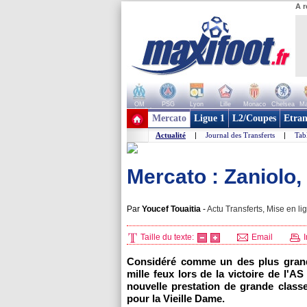
A r
OM
PSG
Lyon
Lille
Monaco
Chelsea
Ma
+ de clubs
Mercato
Ligue 1
L2/Coupes
Etran
Actualité
|
Journal des Transferts
|
Tab
Mercato : Zaniolo, 
Par
Youcef Touaitia
-
Actu Transferts, Mise en li
Taille du texte:
Email
I
Considéré comme un des plus grands 
mille feux lors de la victoire de l'
nouvelle prestation de grande classe 
pour la Vieille Dame.