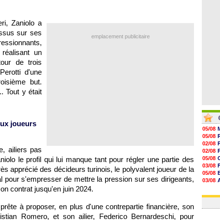
08/08
08/08
08/08
ri, Zaniolo a
07/08
essus sur ses
emplacement publicitaire
ressionnants,
réalisant un
our de trois
Perotti d'une
oisième but.
. Tout y était
eux joueurs
05/08
05/08
02/08
, ailiers pas
02/08
iolo le profil qui lui manque tant pour régler une partie des
05/08
03/08
ès apprécié des décideurs turinois, le polyvalent joueur de la
05/08
l pour s'empresser de mettre la pression sur ses dirigeants,
03/08
on contrat jusqu'en juin 2024.
03/08
03/08
 prête à proposer, en plus d'une contrepartie financière, son
stian Romero, et son ailier, Federico Bernardeschi, pour