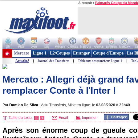
A retenir :
Palmarès Coupe du Mond
OM
PSG
Lyon
Lille
Monaco
Chelsea
Man Utd
Arsenal
Liverpool
ManCity
Ba
+ de clubs
Mercato
Ligue 1
L2/Coupes
Etranger
Coupe d'Europe
Les B
Actualité
|
Journal des Transferts
|
Tableaux des transferts Ligue 1
|
Tabl
Mercato : Allegri déjà grand fa
remplacer Conte à l'Inter !
Par
Damien Da Silva
-
Actu Transferts, Mise en ligne: le
02/08/2020
à
22h40
Taille du texte:
Email
Imprimer
Après son énorme coup de gueule cont