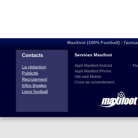
Maxifoot (100% Football) : l'actua
Services Maxifoot
Contacts
Appli Maxifoot Android
Flu
La rédaction
Appli Maxifoot iPhone
Publicité
Site web Mobile
Recrutement
Choix de consentement
Infos légales
Liens football